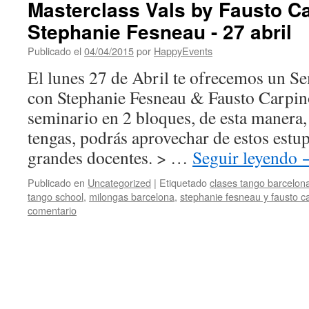
Masterclass Vals by Fausto C
Stephanie Fesneau - 27 abril
Publicado el
04/04/2015
por
HappyEvents
El lunes 27 de Abril te ofrecemos un S
con Stephanie Fesneau & Fausto Carpin
seminario en 2 bloques, de esta manera, 
tengas, podrás aprovechar de estos estu
grandes docentes. > …
Seguir leyendo
Publicado en
Uncategorized
|
Etiquetado
clases tango barcelon
tango school
,
milongas barcelona
,
stephanie fesneau y fausto c
comentario