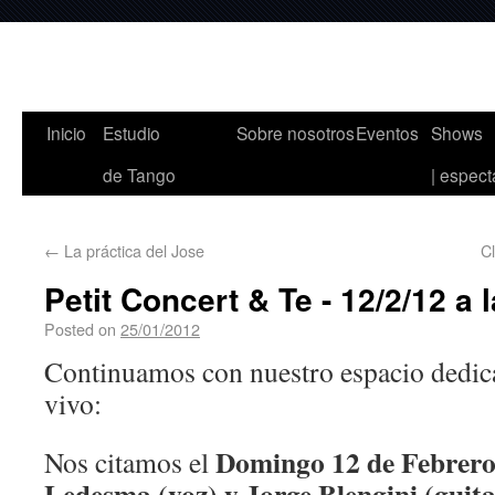
Inicio
Estudio
Sobre nosotros
Eventos
Shows
de Tango
| espect
←
La práctica del Jose
C
Petit Concert & Te - 12/2/12 a 
Posted on
25/01/2012
Continuamos con nuestro espacio dedic
vivo:
Domingo 12 de Febrer
Nos citamos el
Ledesma (voz) y Jorge Blengini (guit