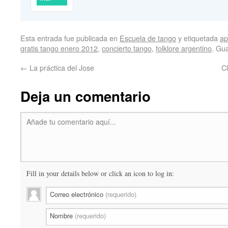
Esta entrada fue publicada en
Escuela de tango
y etiquetada
ap
gratis tango enero 2012
,
concierto tango
,
folklore argentino
. Gu
←
La práctica del Jose
C
Deja un comentario
Añade tu comentario aquí...
Fill in your details below or click an icon to log in:
Correo electrónico
(requerido)
Nombre
(requerido)