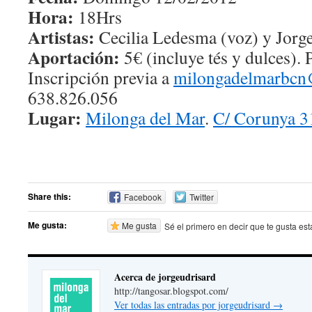
Hora:
18Hrs
Artistas:
Cecilia Ledesma (voz) y Jorge
Aportación:
5€ (incluye tés y dulces). 
Inscripción previa a
milongadelmarbcn
638.826.056
Lugar:
Milonga del Mar
.
C/ Corunya 31
Share this:
Facebook
Twitter
Me gusta:
Me gusta
Sé el primero en decir que te gusta est
Acerca de jorgeudrisard
http://tangosar.blogspot.com/
Ver todas las entradas por jorgeudrisard
→