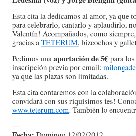
Esta cita la dedicamos al amor, ya que 
para celebrarlo, cantarlo y aplaudirlo, 
Valentín! Acompañados, como siempre, d
gracias a
TETERUM
, bizcochos y galle
aportación de 5€
Pedimos una
para los 
inscripción previa por email:
milongad
ya que las plazas son limitadas.
Esta cita contaremos con la colaboraci
convidará con sus riquísimos tes! Cono
www.teterum.com
. También lo encuent
—
Fecha:
Domingo 12/02/2012