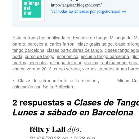
http://tangosar.blogspot.com/
Ver todas las entradas por jorgeudrisard
→
Esta entrada fue publicada en
Escuela de tango
,
Milonga del M
barato
,
barcelona
,
carlos farroni
,
clase gratis tango
,
clase milon
tango barcelona
,
clases particulares de tango
,
clases tango ago
boda
,
curso de tango
,
economico
,
escuela tango barcelona
,
glor
martes
,
miercoles
,
milonga del mar
,
precios
,
raul mamone
,
saba
shoes
,
verano 2013. curso verano
,
viernes
,
zapatos tango barc
←
Clases de entrenamiento, estiramientos y
Miriam Cop
colocación con Sofia Pellicciaro
2 respuestas a
Clases de Tang
Lunes a sábado en Barcelona
félix y Lali
dijo:
21/06/2013 en 10:28 pm