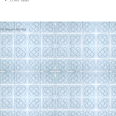
55,991 views
%d
bloggers like this: