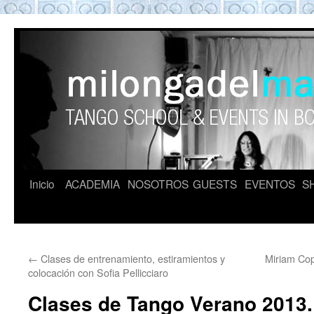
Eventos y clases de Tango en Bcn
Inicio
ACADEMIA
NOSOTROS
GUESTS
EVENTOS
S
←
Clases de entrenamiento, estiramientos y
Miriam Cop
colocación con Sofia Pellicciaro
Clases de Tango Verano 2013