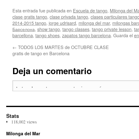
Esta entrada fue publicada en
Escuela de tango
,
Milonga del M
clase gratis tango
,
clase privada tango
,
clases particulares tang
2014-2015 tango
,
jorge udrisard
,
milonga del mar
,
milongas bar
Барселона
,
show tango
,
tango classes
,
tango private lesson
,
ta
barcellona
,
tango shoes
,
zapatos tango barcelona
. Guarda el
en
←
TODOS LOS MARTES de OCTUBRE CLASE
gratis de tango en Barcelona
Deja un comentario
Stats
118,002 views
Milonga del Mar