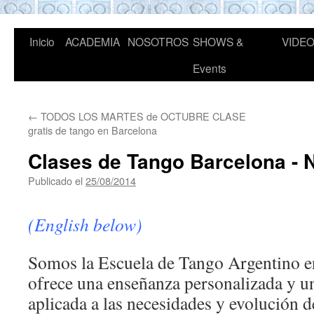
Milonga del Mar
Inicio
ACADEMIA
NOSOTROS
SHOWS &
VIDE
Saltar
Clases de Tango en Barcelona
Events
al
contenido.
←
TODOS LOS MARTES de OCTUBRE CLASE
gratis de tango en Barcelona
Clases de Tango Barcelona - 
Publicado el
25/08/2014
de
jorgeudrisard
(English below)
Somos la Escuela de Tango Argentino e
ofrece una enseñanza personalizada y 
aplicada a las necesidades y evolución d