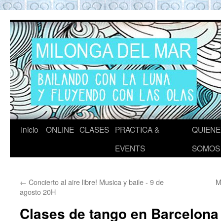
Tango en Barcelona
Tango en Barcelona. Clases de Tango en
Barcelona. Show Tango. Zapatos Tango.
Eventos. Private Tango Lesson. Rooftop
Tango experience Barcelona. Milongas y
practicas de Tango Barcelona
Inicio
ONLINE
CLASES
PRACTICA &
QUIENE
Ir
EVENTS
SOMOS
al
contenido
←
Concierto al aire libre! Musica y baile - 9 de
M
agosto 20H
Clases de tango en Barcelona -