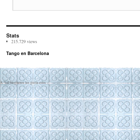
Stats
215.729 views
Tango en Barcelona
A
%d
blogueros les gusta esto: