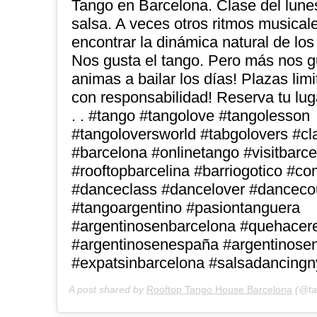
Tango en Barcelona. Clase del lunes
salsa. A veces otros ritmos musica
encontrar la dinámica natural de lo
Nos gusta el tango. Pero más nos gu
animas a bailar los días! Plazas lim
con responsabilidad! Reserva tu lug
. . #tango #tangolove #tangolesson
#tangoloversworld #tabgolovers #c
#barcelona #onlinetango #visitbarc
#rooftopbarcelina #barriogotico #
#danceclass #dancelover #danceco
#tangoargentino #pasiontanguera
#argentinosenbarcelona #quehacer
#argentinosenespaña #argentinose
#expatsinbarcelona #salsadancingn
A post shared by
Rooftop Tango House Barcelona
(@ta