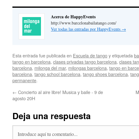
Acerca de HappyEvents
http://www.barcelonabailatango.com/
Ver todas las entradas por HappyEvents
→
Esta entrada fue publicada en
Escuela de tango
y etiquetada
ba
tango en barcelona
,
clases privadas tango barcelona
,
clases ta
barcelona
,
milonga del mar
,
milongas barcelona
,
tango en barce
barcelona
,
tango school barcelona
,
tango shoes barcelona
,
tang
permanente
.
←
Concierto al aire libre! Musica y baile - 9 de
M
agosto 20H
Deja una respuesta