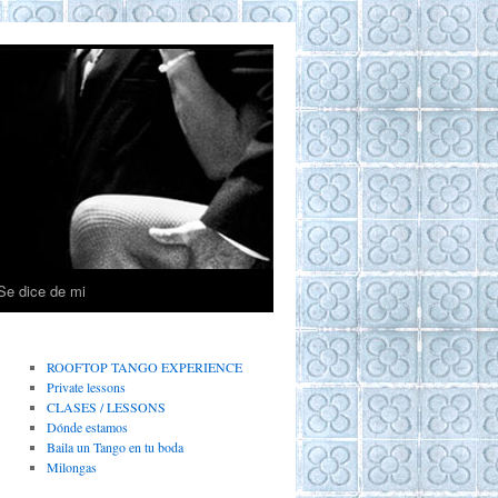
Se dice de mi
ROOFTOP TANGO EXPERIENCE
Private lessons
CLASES / LESSONS
Dónde estamos
Baila un Tango en tu boda
Milongas