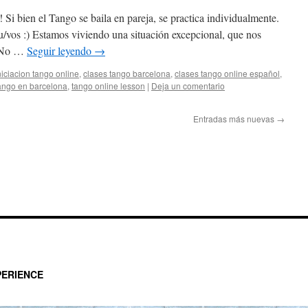
Si bien el Tango se baila en pareja, se practica individualmente.
tu/vos :) Estamos viviendo una situación excepcional, que nos
e. No …
Seguir leyendo
→
niciacion tango online
,
clases tango barcelona
,
clases tango online español
,
ango en barcelona
,
tango online lesson
|
Deja un comentario
Entradas más nuevas
→
ERIENCE