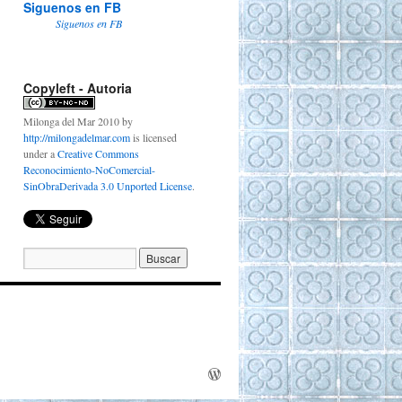
Siguenos en FB
Siguenos en FB
Copyleft - Autoria
Milonga del Mar 2010
by
http://milongadelmar.com
is licensed
under a
Creative Commons
Reconocimiento-NoComercial-
SinObraDerivada 3.0 Unported License
.