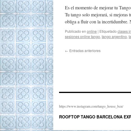
Es el momento de mejorar tu Tango! 
Tu tango solo mejorará, si mejoras 
obliga a fluir con la incertidumbr
Publicado en
online
|
Etiquetado
clases i
sesiones online tango
,
tango argentino
,
t
←
Entradas anteriores
https://www.instagram.com/tango_house_bcn/
ROOFTOP TANGO BARCELONA EXP