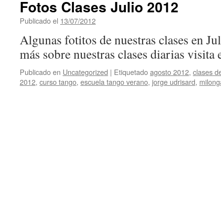
Fotos Clases Julio 2012
Publicado el
13/07/2012
por
HappyEvents
Algunas fotitos de nuestras clases en Jul
más sobre nuestras clases diarias visita 
Publicado en
Uncategorized
|
Etiquetado
agosto 2012
,
clases d
2012
,
curso tango
,
escuela tango verano
,
jorge udrisard
,
milong