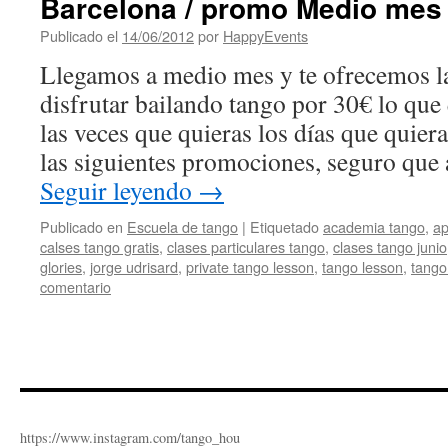
Barcelona / promo Medio mes
Publicado el
14/06/2012
por
HappyEvents
Llegamos a medio mes y te ofrecemos la
disfrutar bailando tango por 30€ lo que
las veces que quieras los días que quie
las siguientes promociones, seguro que
Seguir leyendo
→
Publicado en
Escuela de tango
|
Etiquetado
academia tango
,
ap
calses tango gratis
,
clases particulares tango
,
clases tango junio
glories
,
jorge udrisard
,
private tango lesson
,
tango lesson
,
tango
comentario
https://www.instagram.com/tango_hou