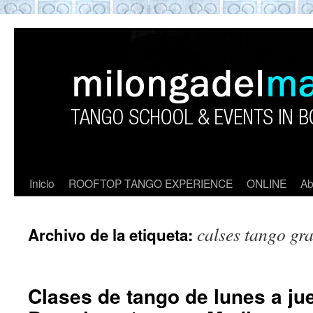
ROOFTOP TANGO BARCELON
Tango en Barcelona. Clases de Tango en
Barcelona. Show Tango. barcelona
experience. Private Tango Lesson. Rooftop
Tango experience Barcelona. Tango
Barcelona
Inicio
ROOFTOP TANGO EXPERIENCE
ONLINE
Ab
calses tango gra
Archivo de la etiqueta:
Clases de tango de lunes a ju