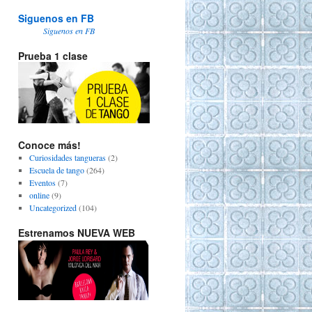
Siguenos en FB
Siguenos en FB
Prueba 1 clase
Conoce más!
Curiosidades tangueras
(2)
Escuela de tango
(264)
Eventos
(7)
online
(9)
Uncategorized
(104)
Estrenamos NUEVA WEB