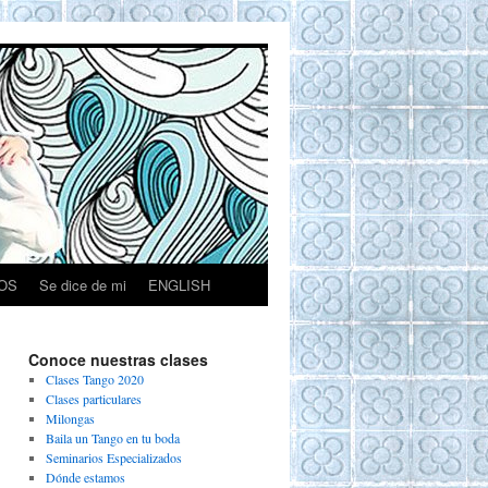
OS
Se dice de mi
ENGLISH
Conoce nuestras clases
Clases Tango 2020
Clases particulares
Milongas
Baila un Tango en tu boda
Seminarios Especializados
Dónde estamos