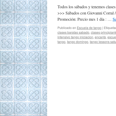
Todos los sábados y tenemos clases d
>>> Sábados con Giovanni Corral / 
Promoción: Precio mes 1 día : …
S
Publicado en
Escuela de tango
|
Etiquet
clases baratas sabado
,
clases principian
intensivo tango iniciacion
,
encants
,
escue
tango
,
tango domingo
,
tango lessons sat