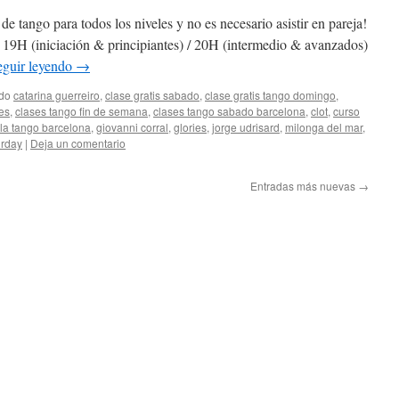
e tango para todos los niveles y no es necesario asistir en pareja!
19H (iniciación & principiantes) / 20H (intermedio & avanzados)
eguir leyendo
→
ado
catarina guerreiro
,
clase gratis sabado
,
clase gratis tango domingo
,
tes
,
clases tango fin de semana
,
clases tango sabado barcelona
,
clot
,
curso
la tango barcelona
,
giovanni corral
,
glories
,
jorge udrisard
,
milonga del mar
,
urday
|
Deja un comentario
Entradas más nuevas
→