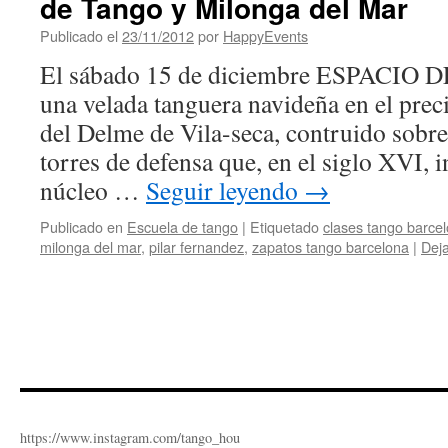
de Tango y Milonga del Mar
Publicado el
23/11/2012
por
HappyEvents
El sábado 15 de diciembre ESPACIO 
una velada tanguera navideña en el prec
del Delme de Vila-seca, contruido sobre
torres de defensa que, en el siglo XVI, 
núcleo …
Seguir leyendo
→
Publicado en
Escuela de tango
|
Etiquetado
clases tango barce
milonga del mar
,
pilar fernandez
,
zapatos tango barcelona
|
Dej
https://www.instagram.com/tango_hou