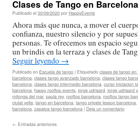
Clases de Tango en Barcelona
Publicado el
30/09/2020
por
HappyEvents
Ahora más que nunca, a mover el cuerpo
confianza, nuestro silencio y por supues
personas. Te ofrecemos un espacio segur
un brindis en la terraza y clases de T
Seguir leyendo
→
Publicado en
Escuela de tango
|
Etiquetado
clases de tango en
barcelona
,
clases tango avanzado barcelona
,
clases tango barc
barcelona
,
clases tango intermedio barcelona
,
curso iniciacion 
barcelona
,
happy rooftop events
,
jorge udrisard
,
jorge udrisard 
milonga del mar
,
paula rey
,
rooftop barcelona
,
rooftop tango bar
ciutat vella
,
tango en barcelona
,
tango private lesson barcelona
barcelona
,
zapatos tango barcelona
|
Deja un comentario
←
Entradas anteriores