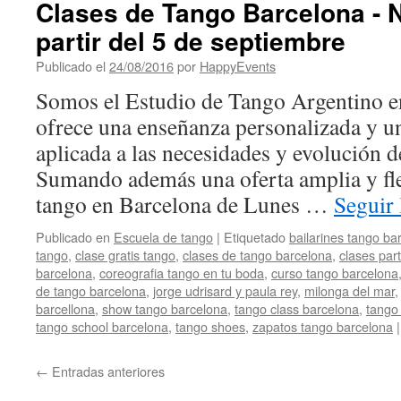
Clases de Tango Barcelona - 
partir del 5 de septiembre
Publicado el
24/08/2016
por
HappyEvents
Somos el Estudio de Tango Argentino e
ofrece una enseñanza personalizada y 
aplicada a las necesidades y evolución d
Sumando además una oferta amplia y fle
tango en Barcelona de Lunes …
Seguir
Publicado en
Escuela de tango
|
Etiquetado
bailarines tango ba
tango
,
clase gratis tango
,
clases de tango barcelona
,
clases par
barcelona
,
coreografia tango en tu boda
,
curso tango barcelona
de tango barcelona
,
jorge udrisard y paula rey
,
milonga del mar
barcellona
,
show tango barcelona
,
tango class barcelona
,
tango 
tango school barcelona
,
tango shoes
,
zapatos tango barcelona
|
←
Entradas anteriores