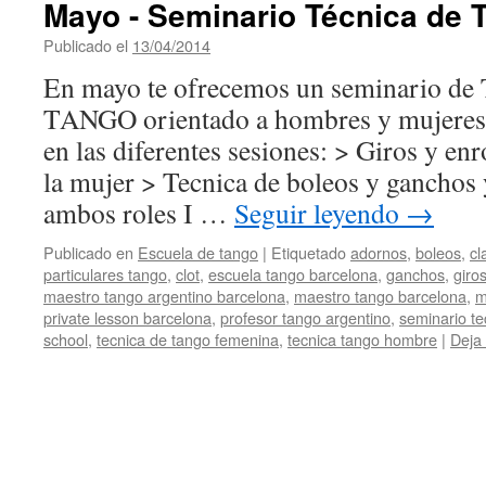
Mayo - Seminario Técnica de T
Publicado el
13/04/2014
por
HappyEvents
En mayo te ofrecemos un seminario 
TANGO orientado a hombres y mujeres, 
en las diferentes sesiones: > Giros y e
la mujer > Tecnica de boleos y ganchos 
ambos roles I …
Seguir leyendo
→
Publicado en
Escuela de tango
|
Etiquetado
adornos
,
boleos
,
cl
particulares tango
,
clot
,
escuela tango barcelona
,
ganchos
,
giro
maestro tango argentino barcelona
,
maestro tango barcelona
,
m
private lesson barcelona
,
profesor tango argentino
,
seminario te
school
,
tecnica de tango femenina
,
tecnica tango hombre
|
Deja