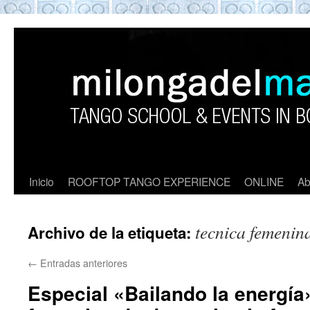
ROOFTOP TANGO BARCELON
Tango en Barcelona. Clases de Tango en
Barcelona. Show Tango. barcelona
experience. Private Tango Lesson. Rooftop
Tango experience Barcelona. Tango
Barcelona
Inicio
ROOFTOP TANGO EXPERIENCE
ONLINE
Ab
tecnica femenin
Archivo de la etiqueta:
←
Entradas anteriores
Especial «Bailando la energía