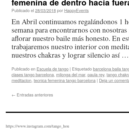
femenina de dentro hacia fuera
Publicado el
28/03/2018
por
HappyEvents
En Abril continuamos regalándonos 1 ho
semana para encontrarnos con nosotras 
aflorar nuestro baile más honesto. En es
trabajaremos nuestro interior con medi
nuestros chakras y lograr silencio así 
Publicado en
Escuela de tango
|
Etiquetado
barcelona baila tan
clases tango barcelona
,
milonga del mar
,
paula rey
,
tango chakr
meditacion
,
tecnica femenina tango barcelona
|
Deja un comenta
←
Entradas anteriores
https://www.instagram.com/tango_hou