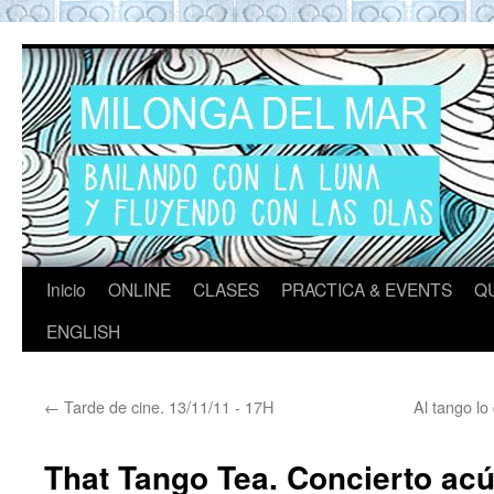
Tango en Barcelona
Tango en Barcelona. Clases de Tango en
Barcelona. Show Tango. Zapatos Tango.
Eventos. Private Tango Lesson. Rooftop
Tango experience Barcelona. Milongas y
practicas de Tango Barcelona
Inicio
ONLINE
CLASES
PRACTICA & EVENTS
Q
ENGLISH
←
Tarde de cine. 13/11/11 - 17H
Al tango lo
That Tango Tea. Concierto acús