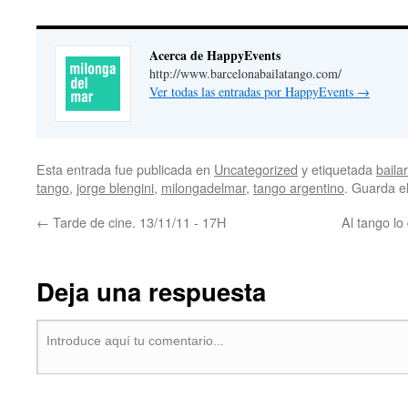
Acerca de HappyEvents
http://www.barcelonabailatango.com/
Ver todas las entradas por HappyEvents
→
Esta entrada fue publicada en
Uncategorized
y etiquetada
baila
tango
,
jorge blengini
,
milongadelmar
,
tango argentino
. Guarda e
←
Tarde de cine. 13/11/11 - 17H
Al tango lo
Deja una respuesta