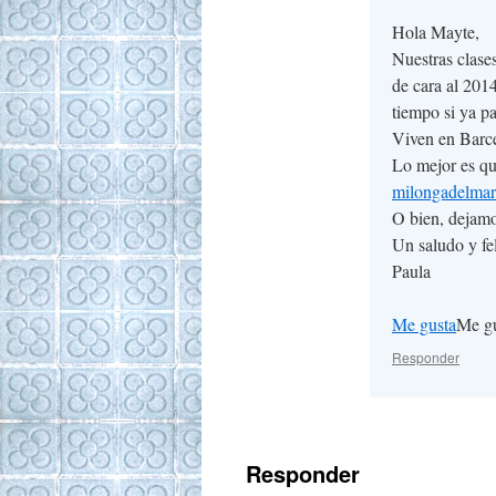
Hola Mayte,
Nuestras clase
de cara al 201
tiempo si ya pa
Viven en Barc
Lo mejor es qu
milongadelma
O bien, dejamo
Un saludo y fe
Paula
Me gusta
Me g
Responder
Responder