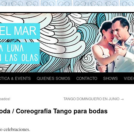
ona
TICA & EVENTS
QUIENES SOMOS
CONTACTO
SHOWS
VIDE
ábados!
TANGO DOMINGUERO EN JUNIO
→
boda / Coreografia Tango para bodas
s
o celebraciones.