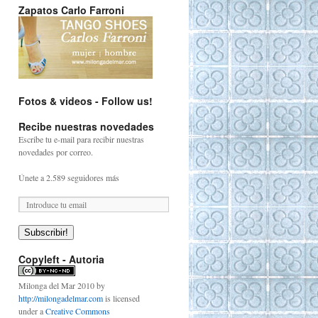
Zapatos Carlo Farroni
Fotos & videos - Follow us!
Recibe nuestras novedades
Escribe tu e-mail para recibir nuestras
novedades por correo.
Únete a 2.589 seguidores más
D
i
r
Subscribir!
e
c
Copyleft - Autoria
c
i
Milonga del Mar 2010
by
ó
http://milongadelmar.com
is licensed
n
under a
Creative Commons