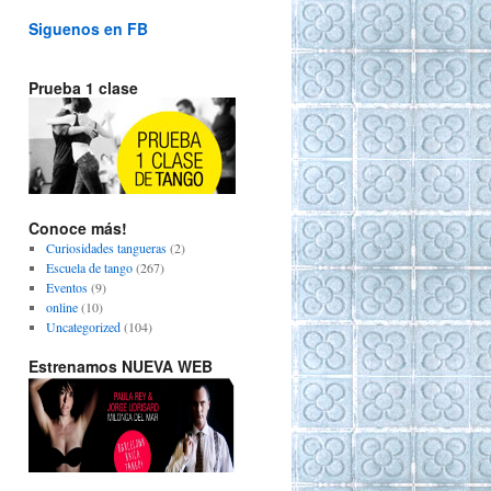
Siguenos en FB
Prueba 1 clase
Conoce más!
Curiosidades tangueras
(2)
Escuela de tango
(267)
Eventos
(9)
online
(10)
Uncategorized
(104)
Estrenamos NUEVA WEB