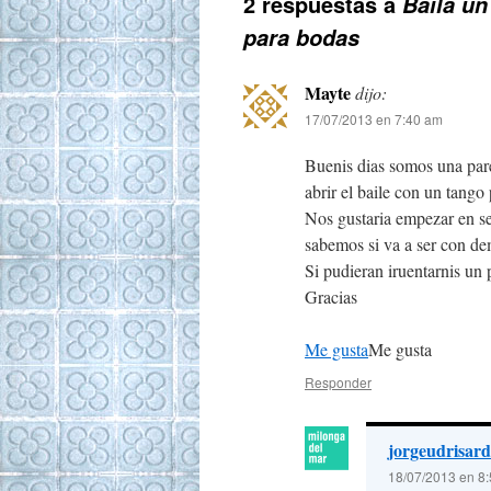
2 respuestas a
Baila un
para bodas
Mayte
dijo:
17/07/2013 en 7:40 am
Buenis dias somos una pare
abrir el baile con un tang
Nos gustaria empezar en se
sabemos si va a ser con de
Si pudieran iruentarnis u
Gracias
Me gusta
Me gusta
Responder
jorgeudrisard
18/07/2013 en 8