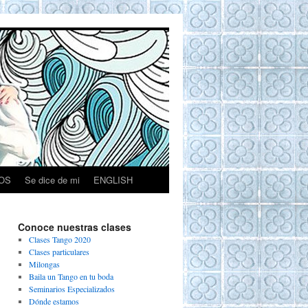
OS
Se dice de mi
ENGLISH
Conoce nuestras clases
Clases Tango 2020
Clases particulares
Milongas
Baila un Tango en tu boda
Seminarios Especializados
Dónde estamos