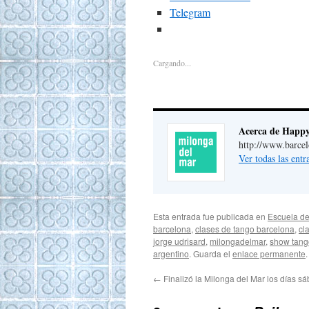
Telegram
Cargando...
Acerca de Happ
http://www.barce
Ver todas las ent
Esta entrada fue publicada en
Escuela de
barcelona
,
clases de tango barcelona
,
cl
jorge udrisard
,
milongadelmar
,
show tang
argentino
. Guarda el
enlace permanente
.
←
Finalizó la Milonga del Mar los días s