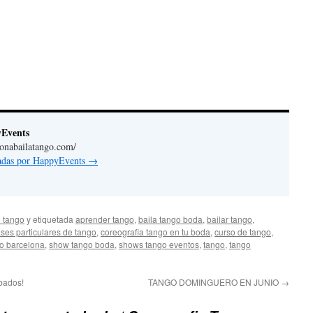
yEvents
lonabailatango.com/
radas por HappyEvents
→
 tango
y etiquetada
aprender tango
,
baila tango boda
,
bailar tango
,
ases particulares de tango
,
coreografia tango en tu boda
,
curso de tango
,
o barcelona
,
show tango boda
,
shows tango eventos
,
tango
,
tango
ábados!
TANGO DOMINGUERO EN JUNIO
→