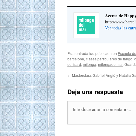
Acerca de Happ
http://www.barce
Ver todas las ent
Esta entrada fue publicada en
Escuela de
barcelona
,
clases particulares de tango
,
c
udrisard
,
milonga
,
milongadelmar
. Guard
←
Masterclass Gabriel Angió y Natalia 
Deja una respuesta