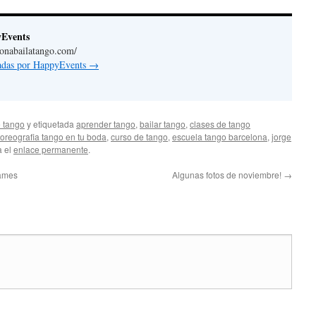
yEvents
lonabailatango.com/
radas por HappyEvents
→
 tango
y etiquetada
aprender tango
,
bailar tango
,
clases de tango
oreografia tango en tu boda
,
curso de tango
,
escuela tango barcelona
,
jorge
a el
enlace permanente
.
Games
Algunas fotos de noviembre!
→