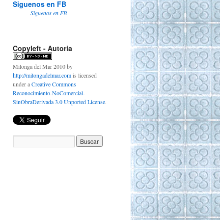
Siguenos en FB
Siguenos en FB
Copyleft - Autoria
Milonga del Mar 2010
by
http://milongadelmar.com
is licensed
under a
Creative Commons
Reconocimiento-NoComercial-
SinObraDerivada 3.0 Unported License
.