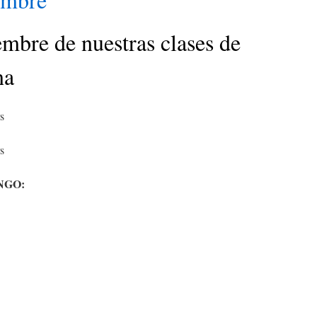
mbre de nuestras clases de
na
s
s
NGO: