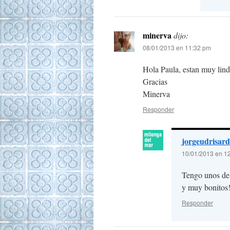
minerva
dijo:
08/01/2013 en 11:32 pm
Hola Paula, estan muy lind
Gracias
Minerva
Responder
jorgeudrisard
10/01/2013 en 1
Tengo unos de 
y muy bonitos
Responder