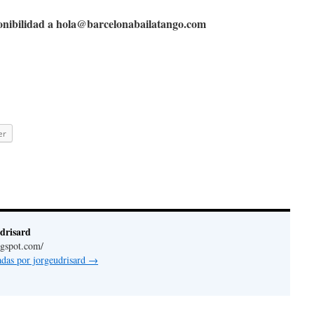
ponibilidad a
hola@
barcelonabailatango.com
er
drisard
logspot.com
/
radas por jorgeudrisard
→