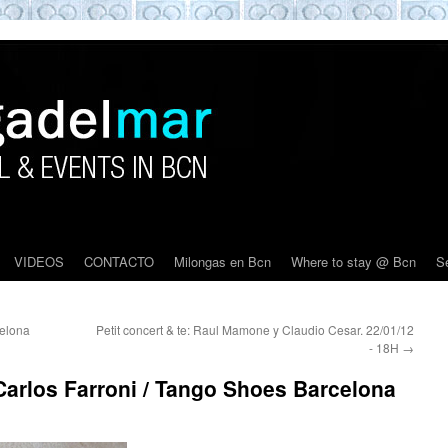
VIDEOS
CONTACTO
Milongas en Bcn
Where to stay @ Bcn
S
elona
Petit concert & te: Raul Mamone y Claudio Cesar. 22/01/12
- 18H
→
arlos Farroni / Tango Shoes Barcelona