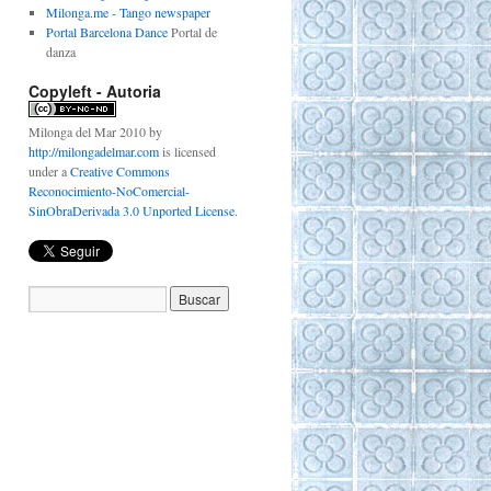
Milonga.me - Tango newspaper
Portal Barcelona Dance
Portal de
danza
Copyleft - Autoria
Milonga del Mar 2010
by
http://milongadelmar.com
is licensed
under a
Creative Commons
Reconocimiento-NoComercial-
SinObraDerivada 3.0 Unported License
.