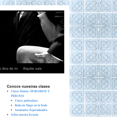
e dice de mi
Alquiler sala
Conoce nuestras clases
Clases Diarias: HORARIOS Y
PRECIOS
Clases particulares
Baila un Tango en tu boda
Seminarios Especializados
Sobre nuestra Escuela