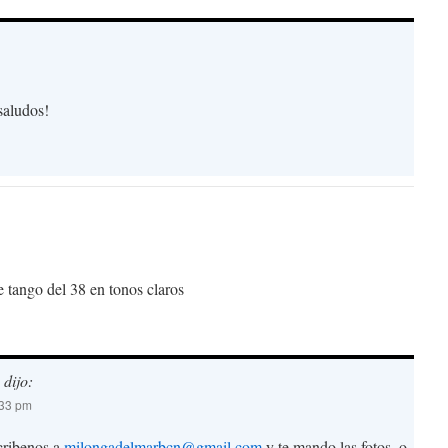
saludos!
e tango del 38 en tonos claros
dijo:
:33 pm
cribenos a
milongadelmarbcn@gmail.com
y te mando las fotos, o