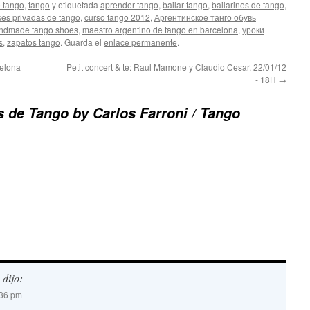
 tango
,
tango
y etiquetada
aprender tango
,
bailar tango
,
bailarines de tango
,
ses privadas de tango
,
curso tango 2012
,
Аргентинское танго обувь
ndmade tango shoes
,
maestro argentino de tango en barcelona
,
уроки
s
,
zapatos tango
. Guarda el
enlace permanente
.
elona
Petit concert & te: Raul Mamone y Claudio Cesar. 22/01/12
- 18H
→
 de Tango by Carlos Farroni / Tango
dijo:
:36 pm