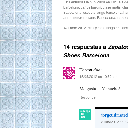
Esta entrada fue publicada en
Escuela de
barcelona
,
carlos farroni
,
clase gratis
,
cla
Барселона
,
escuela tango barcelona
,
ha
аргентинского танго Барселона
,
zapato
←
Enero 2012. Más y más Tango en Barc
14 respuestas a
Zapatos
Shoes Barcelona
Teresa
dijo:
15/05/2012 en 10:59 am
Me gusta… Y mucho!!
Responder
jorgeudrisard
21/05/2012 en 3