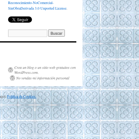
Reconocimiento-NoComercial-
SinObraDerivada 3.0 Unported License
.
Crea un blog o un sitio web gratuitos con
WordPress.com.
No vendas mi información personal
aquí:
Política de Cookies.