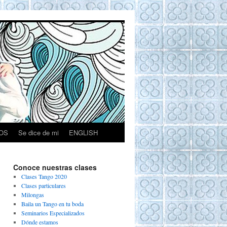
OS
Se dice de mi
ENGLISH
Conoce nuestras clases
Clases Tango 2020
Clases particulares
Milongas
Baila un Tango en tu boda
Seminarios Especializados
Dónde estamos