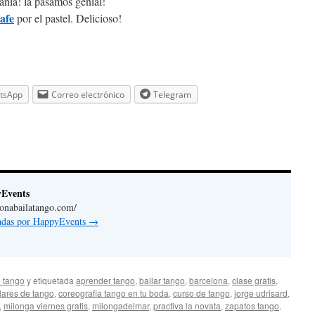
añía! la pasamos genial!
afe
por el pastel. Delicioso!
tsApp
Correo electrónico
Telegram
yEvents
lonabailatango.com/
radas por HappyEvents
→
 tango
y etiquetada
aprender tango
,
bailar tango
,
barcelona
,
clase gratis
,
ulares de tango
,
coreografia tango en tu boda
,
curso de tango
,
jorge udrisard
,
,
milonga viernes gratis
,
milongadelmar
,
practiva la novata
,
zapatos tango
.