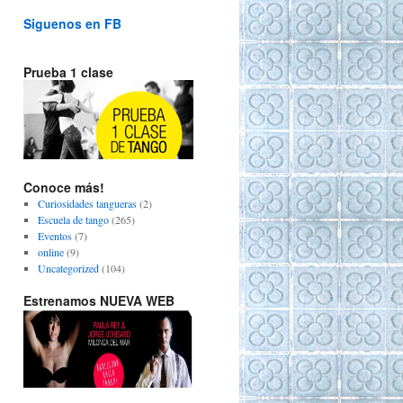
Siguenos en FB
Prueba 1 clase
Conoce más!
Curiosidades tangueras
(2)
Escuela de tango
(265)
Eventos
(7)
online
(9)
Uncategorized
(104)
Estrenamos NUEVA WEB