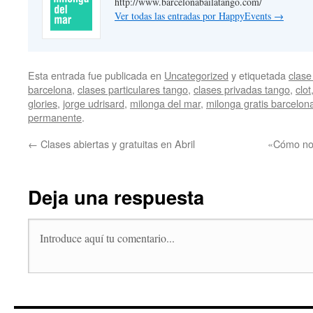
http://www.barcelonabailatango.com/
Ver todas las entradas por HappyEvents
→
Esta entrada fue publicada en
Uncategorized
y etiquetada
clase
barcelona
,
clases particulares tango
,
clases privadas tango
,
clot
glories
,
jorge udrisard
,
milonga del mar
,
milonga gratis barcelon
permanente
.
←
Clases abiertas y gratuitas en Abril
«Cómo no 
Deja una respuesta