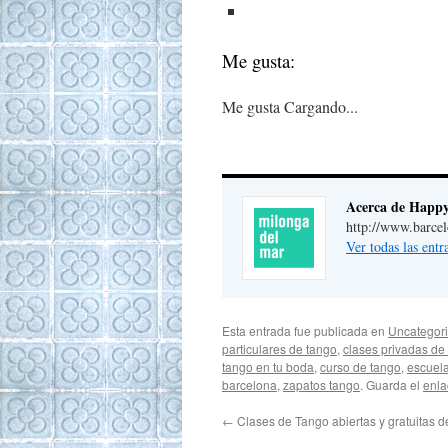
Me gusta:
Me gusta
Cargando...
Acerca de Happ
http://www.barce
Ver todas las ent
Esta entrada fue publicada en
Uncategor
particulares de tango
,
clases privadas de
tango en tu boda
,
curso de tango
,
escuel
barcelona
,
zapatos tango
. Guarda el
enla
←
Clases de Tango abiertas y gratuitas 