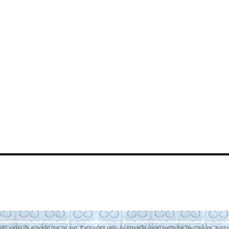
itio, estás de acuerdo con su uso. Para saber más, incluyendo como controlar las cookies, mira 