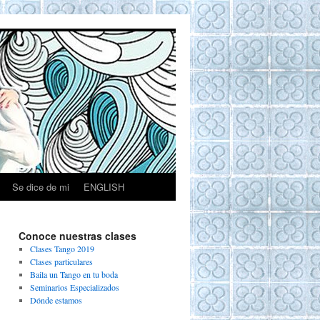
Se dice de mi
ENGLISH
Conoce nuestras clases
Clases Tango 2019
Clases particulares
Baila un Tango en tu boda
Seminarios Especializados
Dónde estamos