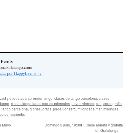
yEvents
lonabailatango.com/
radas por HappyEvents
→
ized
y etiquetada
aprender tango
,
clases de tango barcelona
,
clases
 tango
,
clases tango lunes martes miercoles jueves viernes
,
clot
,
coreografia
a tango barcelona
,
glories
,
gratis
,
jorge udrisard
,
milongadelmar
,
milongas
ce permanente
.
de Mayo
Domingo 8 julio. 18:30H. Clase abierta y gratuita
en Gratalonga
→