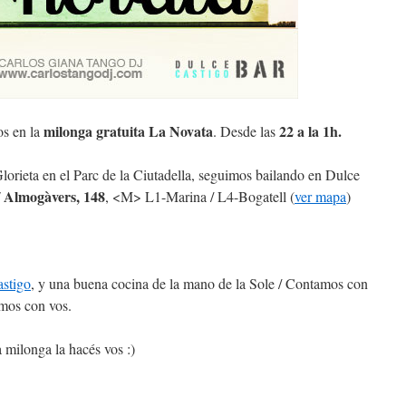
milonga gratuita La Novata
22 a la 1h.
os en la
. Desde las
Glorieta en el Parc de la Ciutadella, seguimos bailando en Dulce
 Almogàvers, 148
, <M> L1-Marina / L4-Bogatell (
ver mapa
)
stigo
, y una buena cocina de la mano de la Sole / Contamos con
mos con vos.
 milonga la hacés vos :)