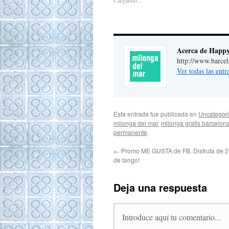
Cargando...
Acerca de Happ
http://www.barce
Ver todas las ent
Esta entrada fue publicada en
Uncategor
milonga del mar
,
milonga gratis barcelon
permanente
.
←
Promo ME GUSTA de FB. Disfruta de 2 
de tango!
Deja una respuesta