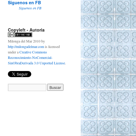
Siguenos en FB
Siguenos en FB
Copyleft - Autoria
Milonga del Mar 2010
by
http://milongadelmar.com
is licensed
under a
Creative Commons
Reconocimiento-NoComercial-
SinObraDerivada 3.0 Unported License
.