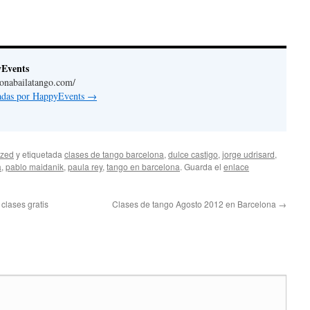
yEvents
lonabailatango.com/
radas por HappyEvents
→
ized
y etiquetada
clases de tango barcelona
,
dulce castigo
,
jorge udrisard
,
a
,
pablo maidanik
,
paula rey
,
tango en barcelona
. Guarda el
enlace
clases gratis
Clases de tango Agosto 2012 en Barcelona
→