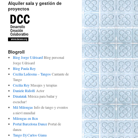
Alquiler sala y gestión de
proyectos
Blogroll
Blog Jorge Udrisard
Blog personal
Jorge Udrisard
Blog Paula Rey
Cecilia Ledesma – Tangos
Cantante de
Tango
Cecilia Rey
Masajes y terapias
Daniele Ridolfi
Actor
Dinatatak
Música para bailar y
escuchar!
Mil Milongas
Info de tango y eventos
a nievl mundial
Milongas en Bcn
Portal Barcelona Dance
Portal de
danza
Tango Dj Carlos Giana