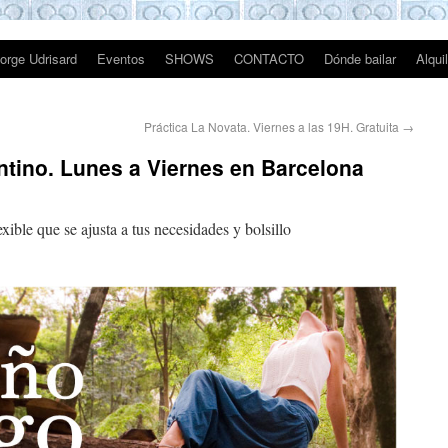
rge Udrisard
Eventos
SHOWS
CONTACTO
Dónde bailar
Alqui
Práctica La Novata. Viernes a las 19H. Gratuita
→
tino. Lunes a Viernes en Barcelona
xible que se ajusta a tus necesidades y bolsillo