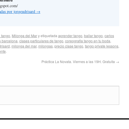
ogspot.com/
radas por jorgeudrisard
→
 tango
,
Milonga del Mar
y etiquetada
aprender tango
,
bailar tango
,
carlos
o barcelona
,
clases particulares de tango
,
coreografia tango en tu boda
,
drisard
,
milonga del mar
,
milongas
,
precio clase tango
,
tango private lessons
,
ente
.
Práctica La Novata. Viernes a las 19H. Gratuita
→