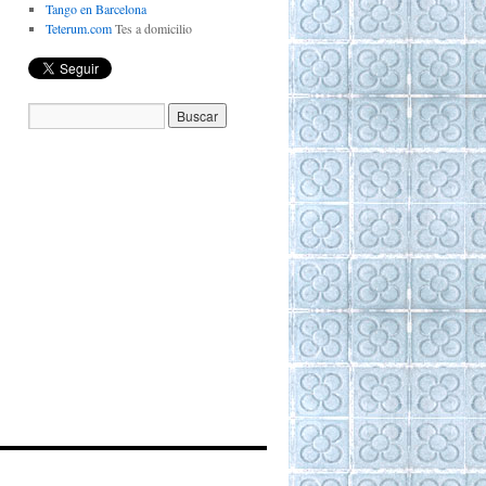
Tango en Barcelona
Teterum.com
Tes a domicilio