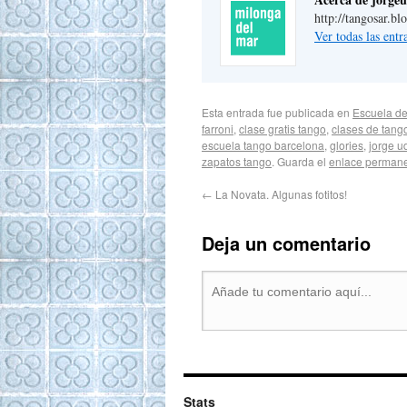
http://tangosar.bl
Ver todas las ent
Esta entrada fue publicada en
Escuela de
farroni
,
clase gratis tango
,
clases de tang
escuela tango barcelona
,
glories
,
jorge u
zapatos tango
. Guarda el
enlace perman
←
La Novata. Algunas fotitos!
Deja un comentario
Stats