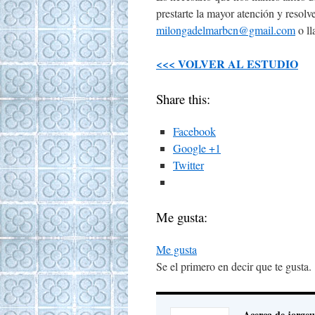
prestarte la mayor atención y resolv
milongadelmarbcn@gmail.com
o ll
<<< VOLVER AL ESTUDIO
Share this:
Facebook
Google +1
Twitter
Me gusta:
Me gusta
Se el primero en decir que te gusta.
Acerca de jorgeu