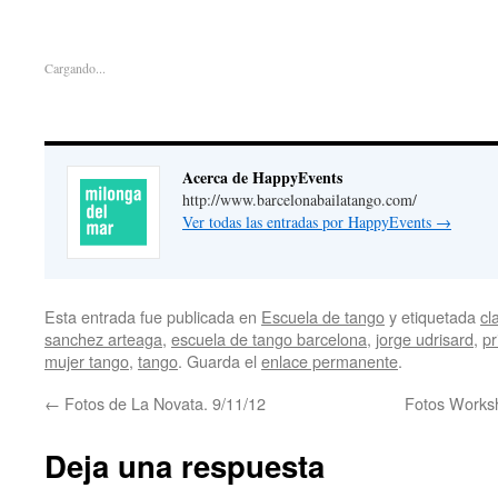
Cargando...
Acerca de HappyEvents
http://www.barcelonabailatango.com/
Ver todas las entradas por HappyEvents
→
Esta entrada fue publicada en
Escuela de tango
y etiquetada
cl
sanchez arteaga
,
escuela de tango barcelona
,
jorge udrisard
,
pr
mujer tango
,
tango
. Guarda el
enlace permanente
.
←
Fotos de La Novata. 9/11/12
Fotos Works
Deja una respuesta