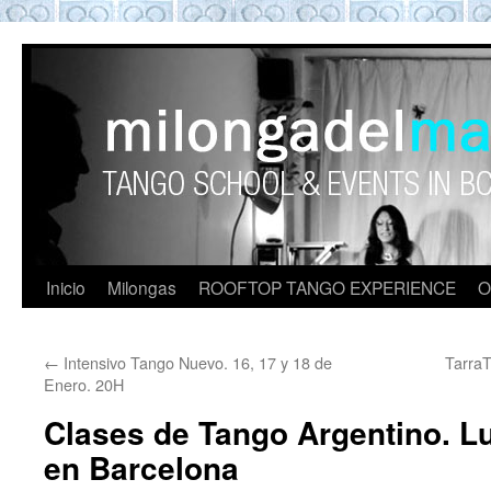
ROOFTOP TANGO BARCELON
Tango en Barcelona. Clases de Tango en
Barcelona. Show Tango. barcelona
experience. Private Tango Lesson. Rooftop
Tango experience Barcelona. Tango
Barcelona
Inicio
Milongas
ROOFTOP TANGO EXPERIENCE
O
←
Intensivo Tango Nuevo. 16, 17 y 18 de
TarraT
Enero. 20H
Clases de Tango Argentino. L
en Barcelona