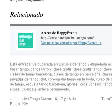
Relacionado
Acerca de HappyEvents
http://www.barcelonabailatango.com/
Ver todas las entradas por HappyEvents
→
Esta entrada fue publicada en
Escuela de tango
y etiquetada
ac
bailar tango
,
carlos farroni
,
clase gratis
,
clase gratis tango
,
clase
clases de tango barcelona
,
clases de tango en barcelona
,
clase
privadas de tango
,
clot
,
coreografia tango en tu boda
,
curso de 
de tango
,
escuela tango barcelona
,
glories
,
jorge udrisard
,
tango
shoes
. Guarda el
enlace permanente
.
←
Intensivo Tango Nuevo. 16, 17 y 18 de
TarraT
Enero. 20H