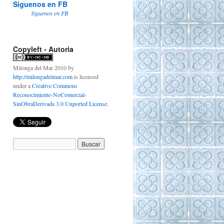
Siguenos en FB
Siguenos en FB
Copyleft - Autoria
Milonga del Mar 2010
by
http://milongadelmar.com
is licensed
under a
Creative Commons
Reconocimiento-NoComercial-
SinObraDerivada 3.0 Unported License
.