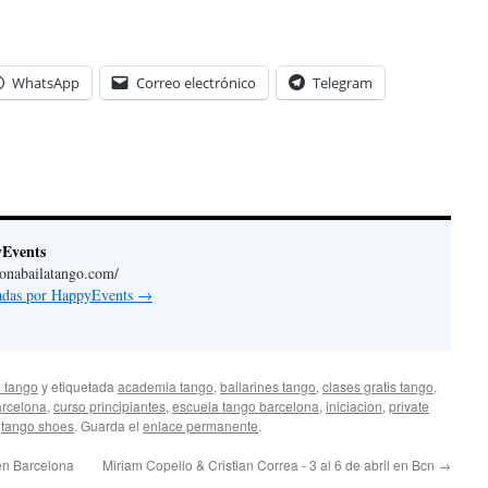
WhatsApp
Correo electrónico
Telegram
yEvents
lonabailatango.com/
radas por HappyEvents
→
 tango
y etiquetada
academia tango
,
bailarines tango
,
clases gratis tango
,
arcelona
,
curso principiantes
,
escuela tango barcelona
,
iniciacion
,
private
,
tango shoes
. Guarda el
enlace permanente
.
en Barcelona
Miriam Copello & Cristian Correa - 3 al 6 de abril en Bcn
→