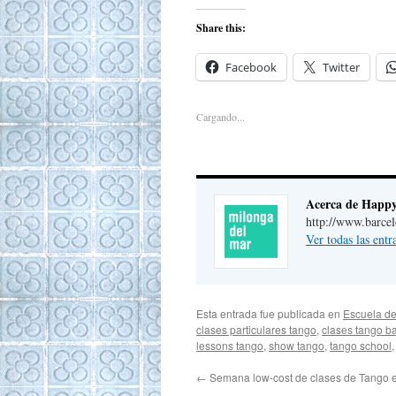
Share this:
Facebook
Twitter
Cargando...
Acerca de Happ
http://www.barce
Ver todas las ent
Esta entrada fue publicada en
Escuela de
clases particulares tango
,
clases tango b
lessons tango
,
show tango
,
tango school
←
Semana low-cost de clases de Tango 