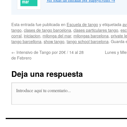
Ver todas las entradas por HappyEvents
→
Esta entrada fue publicada en
Escuela de tango
y etiquetada
av
tango
,
clases de tango barcelona
,
clases particulares tango
,
esc
corral
,
iniciacion
,
milonga del mar
,
milongas barcelona
,
private 
tango barcellona
,
show tango
,
tango school barcelona
. Guarda 
←
Intensivo de Tango por 20€ / 14 al 28
Lunes y Mie
de Febrero
Deja una respuesta