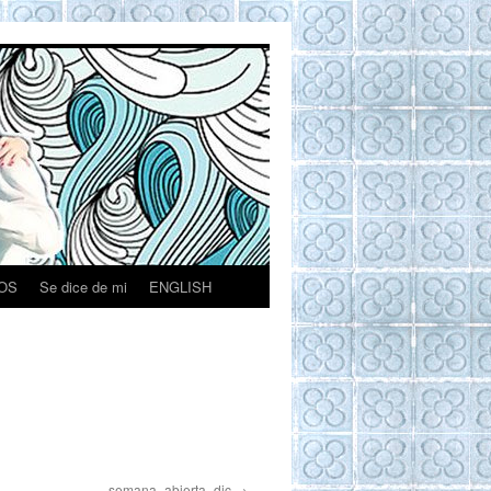
OS
Se dice de mi
ENGLISH
semana_abierta_dic