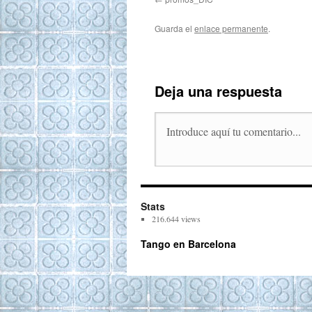
Guarda el
enlace permanente
.
Deja una respuesta
Stats
216.644 views
Tango en Barcelona