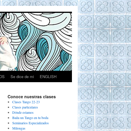
OS
Se dice de mi
ENGLISH
Conoce nuestras clases
Clases Tango 22-23
Clases particulares
Dónde estamos
Baila un Tango en tu boda
Seminarios Especializados
Milongas