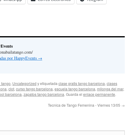
yEvents
lonabailatango.com/
radas por HappyEvents
→
 tango
,
Uncategorized
y etiquetada
clase gratis tango barcelona
,
clases
lona
,
clot
,
curso tango barcelona
,
escuela tango barcelona
,
milonga del mar
,
ool barcelona
,
zapatos tango barcelona
. Guarda el
enlace permanente
.
Tecnica de Tango Femenina - Viernes 13/05
→