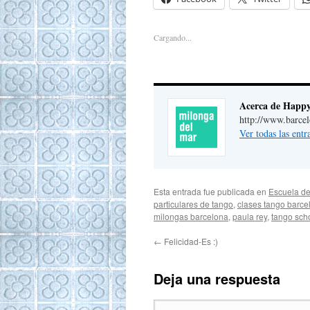
Cargando...
Acerca de Happ
http://www.barce
Ver todas las ent
Esta entrada fue publicada en
Escuela de
particulares de tango
,
clases tango barce
milongas barcelona
,
paula rey
,
tango sch
←
Felicidad-Es :)
Deja una respuesta