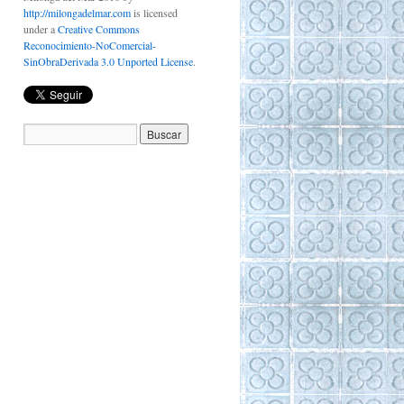
http://milongadelmar.com
is licensed
under a
Creative Commons
Reconocimiento-NoComercial-
SinObraDerivada 3.0 Unported License
.