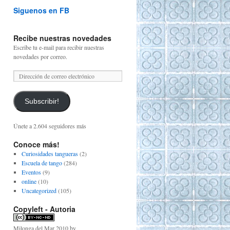
Siguenos en FB
Recibe nuestras novedades
Escribe tu e-mail para recibir nuestras
novedades por correo.
Subscribir!
Únete a 2.604 seguidores más
Conoce más!
Curiosidades tangueras
(2)
Escuela de tango
(284)
Eventos
(9)
online
(10)
Uncategorized
(105)
Copyleft - Autoria
Milonga del Mar 2010
by