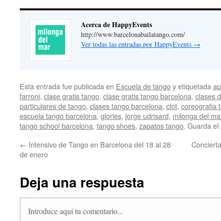
Acerca de HappyEvents
http://www.barcelonabailatango.com/
Ver todas las entradas por HappyEvents
→
Esta entrada fue publicada en
Escuela de tango
y etiquetada
ap
farroni
,
clase gratis tango
,
clase gratis tango barcelona
,
clases 
particulares de tango
,
clases tango barcelona
,
clot
,
coreografia 
escuela tango barcelona
,
glories
,
jorge udrisard
,
milonga del ma
tango school barcelona
,
tango shoes
,
zapatos tango
. Guarda el
←
Intensivo de Tango en Barcelona del 18 al 28
Concierta
de enero
Deja una respuesta