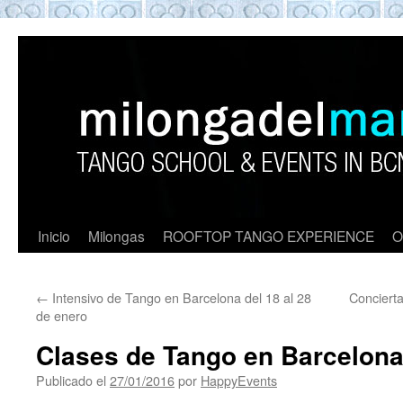
ROOFTOP TANGO BARCELON
Tango en Barcelona. Clases de Tango en
Barcelona. Show Tango. barcelona
experience. Private Tango Lesson. Rooftop
Tango experience Barcelona. Tango
Barcelona
Inicio
Milongas
ROOFTOP TANGO EXPERIENCE
O
←
Intensivo de Tango en Barcelona del 18 al 28
Concierta
de enero
Clases de Tango en Barcelona
Publicado el
27/01/2016
por
HappyEvents