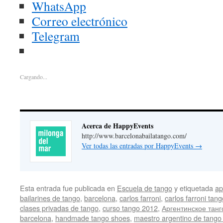
WhatsApp
Correo electrónico
Telegram
Cargando...
Acerca de HappyEvents
http://www.barcelonabailatango.com/
Ver todas las entradas por HappyEvents
→
Esta entrada fue publicada en
Escuela de tango
y etiquetada
ap
bailarines de tango
,
barcelona
,
carlos farroni
,
carlos farroni tan
clases privadas de tango
,
curso tango 2012
,
Аргентинское танг
barcelona
,
handmade tango shoes
,
maestro argentino de tango