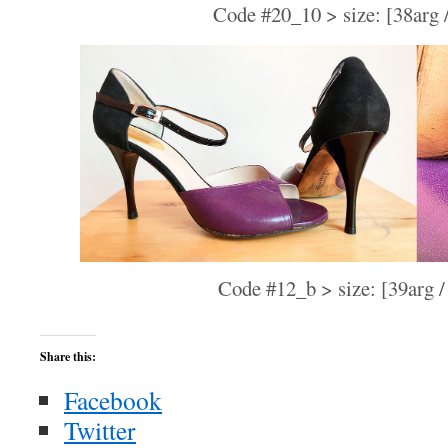
Code #20_10 > size: [38arg 
Code #12_b > size: [39arg /
Share this:
Facebook
Twitter