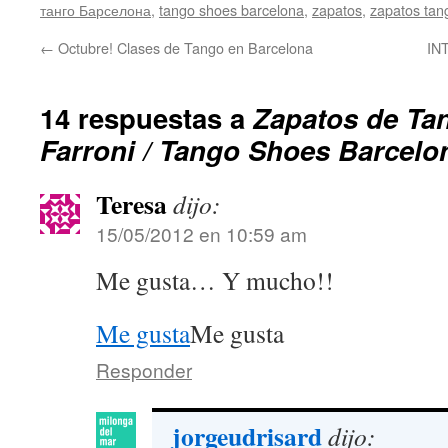
танго Барселона
,
tango shoes barcelona
,
zapatos
,
zapatos tan
←
Octubre! Clases de Tango en Barcelona
IN
14 respuestas a
Zapatos de Ta
Farroni / Tango Shoes Barcelo
Teresa
dijo:
15/05/2012 en 10:59 am
Me gusta… Y mucho!!
Me gusta
Me gusta
Responder
jorgeudrisard
dijo: