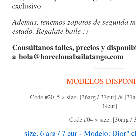
exclusivo.
Además, tenemos zapatos de segunda 
estado. Regalate baile :)
Consúltanos talles, precios y disponib
a
hola@barcelonabailatango.com
—- MODELOS DISPON
Code #20_5 > size: [36arg / 37eur] & [37ar
39eur]
Code #04 > size: [36arg / 
size: 6 arg / 7 eur - Modelo: Dior"