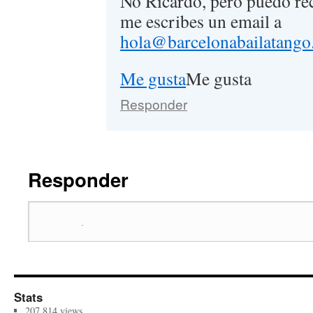
No Ricardo, pero puedo re
me escribes un email a
hola@barcelonabailatang
Me gusta
Me gusta
Responder
Responder
Stats
207.814 views