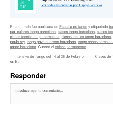
Ver todas las entradas por HappyEvents
→
Esta entrada fue publicada en
Escuela de tango
y etiquetada
ba
particulares tango barcelona
,
clases tango barcelona
,
clases te
clases tecnica mujer barcelona
,
clases tecnica tango barcelona
,
paula rey
,
tango private lesson barcelona
,
tango shoes barcelon
tango barcelona
. Guarda el
enlace permanente
.
←
Intensivo de Tango del 14 al 28 de Febrero
Clases de 
en Bcn
Responder