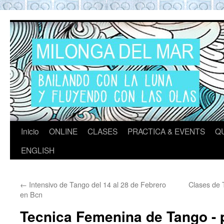
Tango en Barcelona
Tango en Barcelona. Clases de Tango en
Barcelona. Show Tango. Zapatos Tango.
Eventos. Private Tango Lesson. Rooftop
Tango experience Barcelona. Milongas y
practicas de Tango Barcelona
Inicio
ONLINE
CLASES
PRACTICA & EVENTS
Q
ENGLISH
←
Intensivo de Tango del 14 al 28 de Febrero
Clases de 
en Bcn
Tecnica Femenina de Tango - p