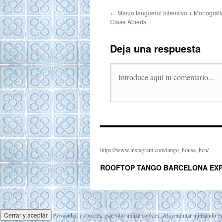
←
Marzo tanguero! Intensivo + Monográf
Clase Abierta
Deja una respuesta
https://www.instagram.com/tango_house_bcn/
ROOFTOP TANGO BARCELONA EXP
Privacidad y cookies: este sitio utiliza cookies. Al continuar utilizando e