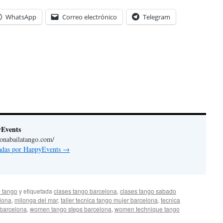
WhatsApp
Correo electrónico
Telegram
yEvents
lonabailatango.com/
radas por HappyEvents
→
 tango
y etiquetada
clases tango barcelona
,
clases tango sabado
elona
,
milonga del mar
,
taller tecnica tango mujer barcelona
,
tecnica
 barcelona
,
women tango steps barcelona
,
women technique tango
.