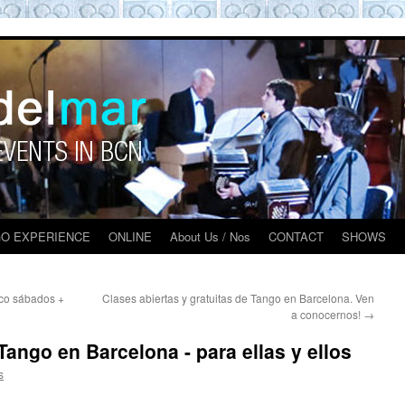
O BARCELONA EXPERIENCE
O EXPERIENCE
ONLINE
About Us / Nos
CONTACT
SHOWS
ico sábados +
Clases abiertas y gratuitas de Tango en Barcelona. Ven
a conocernos!
→
ango en Barcelona - para ellas y ellos
s