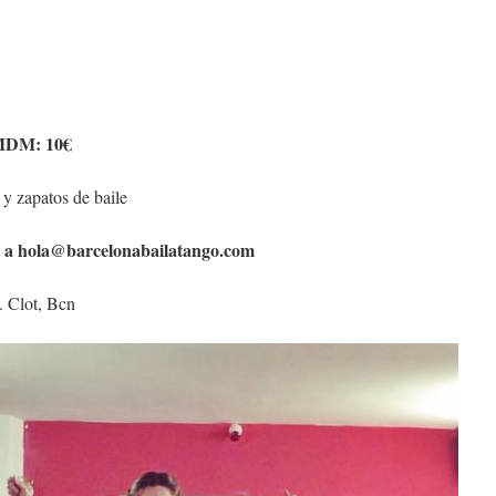
 MDM: 10€
 y zapatos de baile
a a
hola@barcelonabailatango.com
. Clot, Bcn