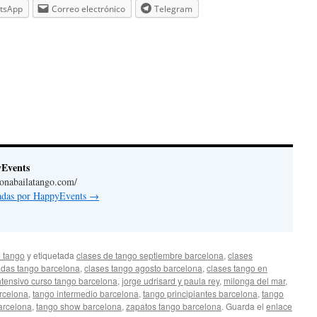
tsApp
Correo electrónico
Telegram
yEvents
lonabailatango.com/
radas por HappyEvents
→
 tango
y etiquetada
clases de tango septiembre barcelona
,
clases
adas tango barcelona
,
clases tango agosto barcelona
,
clases tango en
ntensivo curso tango barcelona
,
jorge udrisard y paula rey
,
milonga del mar
,
rcelona
,
tango intermedio barcelona
,
tango principiantes barcelona
,
tango
arcelona
,
tango show barcelona
,
zapatos tango barcelona
. Guarda el
enlace