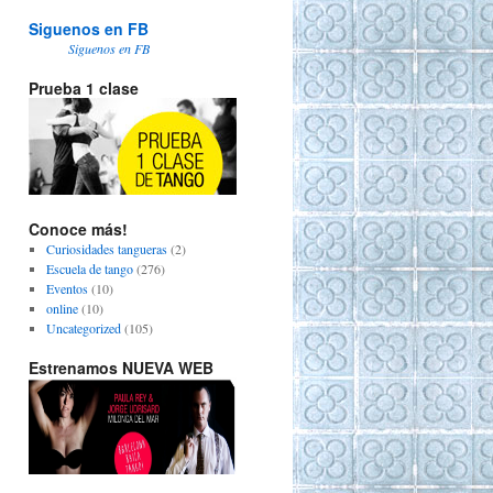
Siguenos en FB
Siguenos en FB
Prueba 1 clase
Conoce más!
Curiosidades tangueras
(2)
Escuela de tango
(276)
Eventos
(10)
online
(10)
Uncategorized
(105)
Estrenamos NUEVA WEB