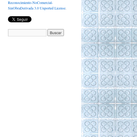
Reconocimiento-NoComercial-
SinObraDerivada 3.0 Unported License
.