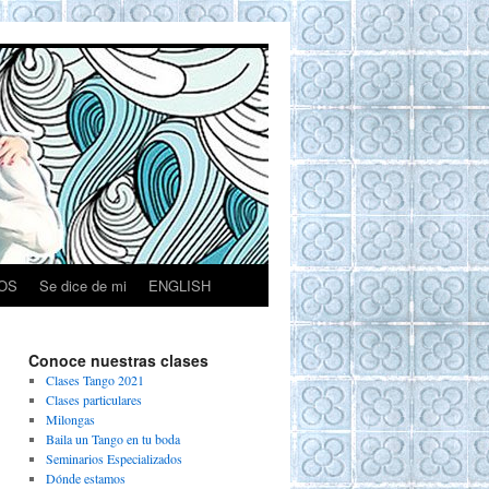
OS
Se dice de mi
ENGLISH
Conoce nuestras clases
Clases Tango 2021
Clases particulares
Milongas
Baila un Tango en tu boda
Seminarios Especializados
Dónde estamos