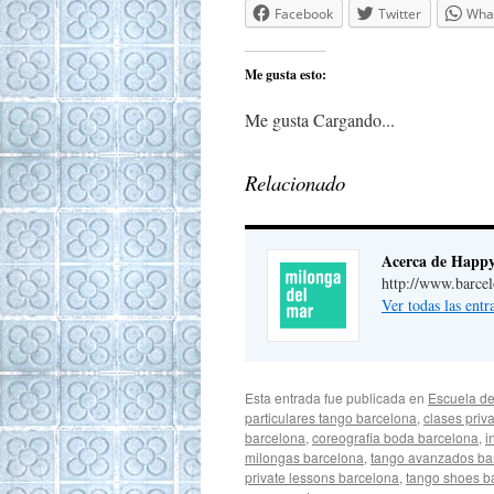
Facebook
Twitter
Wha
Me gusta esto:
Me gusta
Cargando...
Relacionado
Acerca de Happ
http://www.barce
Ver todas las ent
Esta entrada fue publicada en
Escuela de
particulares tango barcelona
,
clases priv
barcelona
,
coreografia boda barcelona
,
i
milongas barcelona
,
tango avanzados ba
private lessons barcelona
,
tango shoes b