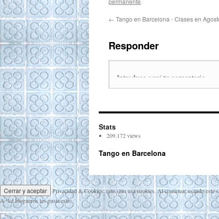
permanente
.
←
Tango en Barcelona - Clases en Agost
Responder
Stats
209.172 views
Tango en Barcelona
Privacidad & Cookies: este sitio usa cookies. Al continuar usando este s
A
%d
blogueros les gusta esto: