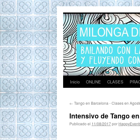
Tango en Barcel
Tango en Barcelona. Clases de Tango en
Barcelona. Show Tango. Zapatos Tango.
Eventos. Private Tango Lesson. Milonga del
Mar. Milongas y practicas de Tango
Barcelona
Inicio
ONLINE
CLASES
PRAC
←
Tango en Barcelona - Clases en Agost
Intensivo de Tango e
Publicado el
11/08/2017
por
HappyEvent