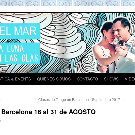
ona
TICA & EVENTS
QUIENES SOMOS
CONTACTO
SHOWS
VIDE
o
Clases de Tango en Barcelona - Septiembre 2017
→
n Barcelona 16 al 31 de AGOSTO
s