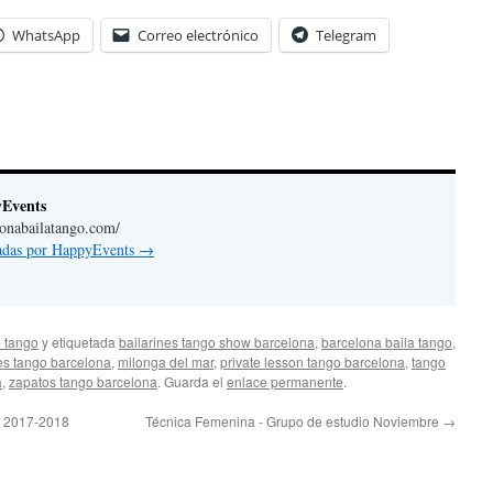
WhatsApp
Correo electrónico
Telegram
yEvents
lonabailatango.com/
radas por HappyEvents
→
 tango
y etiquetada
bailarines tango show barcelona
,
barcelona baila tango
,
es tango barcelona
,
milonga del mar
,
private lesson tango barcelona
,
tango
a
,
zapatos tango barcelona
. Guarda el
enlace permanente
.
o 2017-2018
Técnica Femenina - Grupo de estudio Noviembre
→