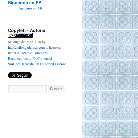
Siguenos en FB
Siguenos en FB
Copyleft - Autoria
Milonga del Mar 2010
by
http://milongadelmar.com
is licensed
under a
Creative Commons
Reconocimiento-NoComercial-
SinObraDerivada 3.0 Unported License
.