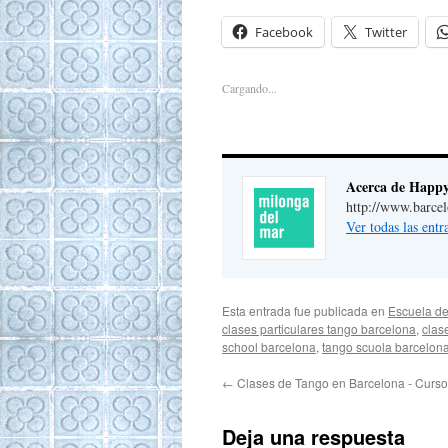
Facebook
Twitter
Cargando...
Acerca de Happ
http://www.barce
Ver todas las ent
Esta entrada fue publicada en
Escuela de
clases particulares tango barcelona
,
clas
school barcelona
,
tango scuola barcelon
←
Clases de Tango en Barcelona - Curs
Deja una respuesta