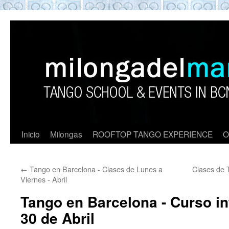
ROOFTOP TANGO BARCELON
Tango en Barcelona. Clases de Tango en
Barcelona. Show Tango. barcelona
experience. Private Tango Lesson. Rooftop
Tango experience Barcelona. Tango
Barcelona
Inicio
Milongas
ROOFTOP TANGO EXPERIENCE
O
←
Tango en Barcelona - Clases de Lunes a
Clases de 
Viernes - Abril
Tango en Barcelona - Curso in
30 de Abril