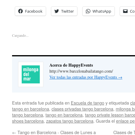
Facebook
Twitter
WhatsApp
Co
Cargando...
Acerca de HappyEvents
http://www.barcelonabailatango.com/
Ver todas las entradas por HappyEvents
→
Esta entrada fue publicada en
Escuela de tango
y etiquetada
cl
tango en barcelona
,
clases privadas tango barcelona
,
milonga b
tango barcelona
,
tango en barcelona
,
tango private lesson barc
shoes barcelona
,
zapatos tango barcelona
. Guarda el
enlace p
←
Tango en Barcelona - Clases de Lunes a
Clases de 