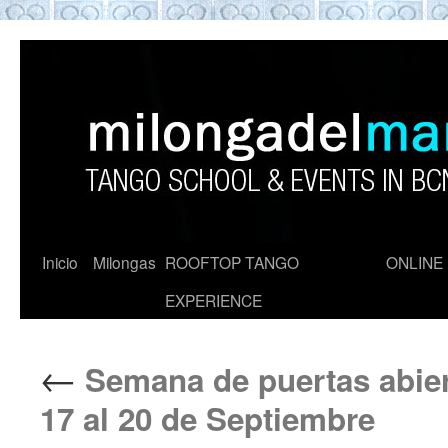
ROOFTOP TANGO BARCELON
Tango en Barcelona. Clases de Tango en
Barcelona. Show Tango. barcelona
experience. Private Tango Lesson. Rooftop
Tango experience Barcelona. Tango
Barcelona
Inicio
Milongas
ROOFTOP TANGO
ONLINE
EXPERIENCE
←
Semana de puertas abier
17 al 20 de Septiembre