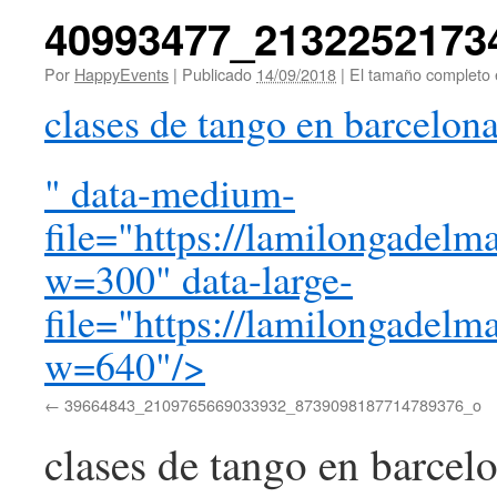
40993477_2132252173
Por
HappyEvents
|
Publicado
14/09/2018
|
El tamaño completo
clases de tango en barcelon
" data-medium-
file="https://lamilongade
w=300" data-large-
file="https://lamilongade
w=640"/>
39664843_2109765669033932_8739098187714789376_o
clases de tango en barcel