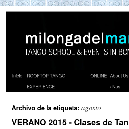
ROOFTOP TANGO BARCELON
Tango en Barcelona. Clases de Tango en
Barcelona. Show Tango. barcelona
experience. Private Tango Lesson. Rooftop
Tango experience Barcelona. Tango
Barcelona
Inicio
ROOFTOP TANGO
ONLINE
About Us
EXPERIENCE
/ Nos
agosto
Archivo de la etiqueta:
VERANO 2015 - Clases de Tan