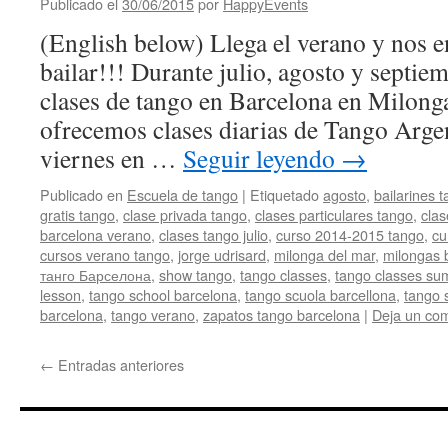
Publicado el
30/06/2015
por
HappyEvents
(English below) Llega el verano y nos 
bailar!!! Durante julio, agosto y septie
clases de tango en Barcelona en Milong
ofrecemos clases diarias de Tango Argen
viernes en …
Seguir leyendo
→
Publicado en
Escuela de tango
|
Etiquetado
agosto
,
bailarines 
gratis tango
,
clase privada tango
,
clases particulares tango
,
clas
barcelona verano
,
clases tango julio
,
curso 2014-2015 tango
,
cu
cursos verano tango
,
jorge udrisard
,
milonga del mar
,
milongas 
танго Барселона
,
show tango
,
tango classes
,
tango classes su
lesson
,
tango school barcelona
,
tango scuola barcellona
,
tango 
barcelona
,
tango verano
,
zapatos tango barcelona
|
Deja un com
←
Entradas anteriores