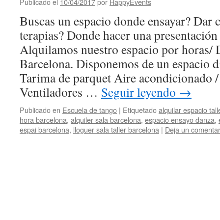
Publicado el
10/04/2017
por
HappyEvents
Buscas un espacio donde ensayar? Dar cl
terapias? Donde hacer una presentación 
Alquilamos nuestro espacio por horas/ 
Barcelona. Disponemos de un espacio d
Tarima de parquet Aire acondicionado /
Ventiladores …
Seguir leyendo
→
Publicado en
Escuela de tango
|
Etiquetado
alquilar espacio tal
hora barcelona
,
alquiler sala barcelona
,
espacio ensayo danza
,
espai barcelona
,
lloguer sala taller barcelona
|
Deja un comentar