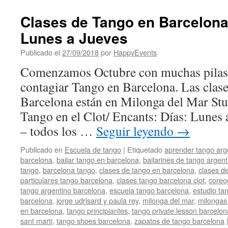
Clases de Tango en Barcelona 
Lunes a Jueves
Publicado el
27/09/2018
por
HappyEvents
Comenzamos Octubre con muchas pilas 
contagiar Tango en Barcelona. Las clas
Barcelona están en Milonga del Mar Stu
Tango en el Clot/ Encants: Días: Lunes
– todos los …
Seguir leyendo
→
Publicado en
Escuela de tango
|
Etiquetado
aprender tango arg
barcelona
,
bailar tango en barcelona
,
bailarines de tango argen
tango
,
barcelona tango
,
clases de tango en barcelona
,
clases d
particulares tango barcelona
,
clases tango barcelona clot
,
coreo
tango argentino barcelona
,
escuela tango barcelona
,
estudio ta
barcelona
,
jorge udrisard y paula rey
,
milonga del mar
,
milongas
en barcelona
,
tango principiantes
,
tango private lesson barcelon
sant marti
,
tango shoes barcelona
,
zapatos de tango barcelona