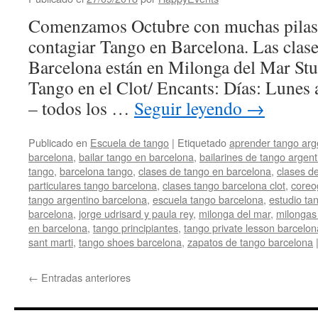
Comenzamos Octubre con muchas pilas 
contagiar Tango en Barcelona. Las clas
Barcelona están en Milonga del Mar Stu
Tango en el Clot/ Encants: Días: Lunes
– todos los …
Seguir leyendo
→
Publicado en
Escuela de tango
|
Etiquetado
aprender tango arg
barcelona
,
bailar tango en barcelona
,
bailarines de tango argen
tango
,
barcelona tango
,
clases de tango en barcelona
,
clases d
particulares tango barcelona
,
clases tango barcelona clot
,
coreo
tango argentino barcelona
,
escuela tango barcelona
,
estudio ta
barcelona
,
jorge udrisard y paula rey
,
milonga del mar
,
milongas
en barcelona
,
tango principiantes
,
tango private lesson barcelon
sant marti
,
tango shoes barcelona
,
zapatos de tango barcelona
←
Entradas anteriores