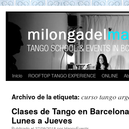
ROOFTOP TANGO BARCELON
Tango en Barcelona. Clases de Tango en
Barcelona. Show Tango. barcelona
experience. Private Tango Lesson. Rooftop
Tango experience Barcelona. Tango
Barcelona
Inicio
ROOFTOP TANGO EXPERIENCE
ONLINE
Ab
curso tango arg
Archivo de la etiqueta:
Clases de Tango en Barcelona 
Lunes a Jueves
Publicado el
27/09/2018
por
HappyEvents