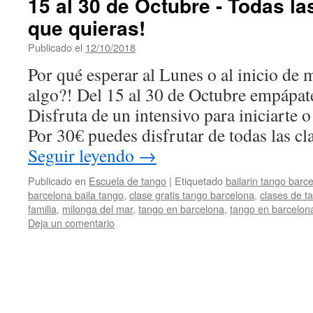
15 al 30 de Octubre - Todas la
que quieras!
Publicado el
12/10/2018
por
HappyEvents
Por qué esperar al Lunes o al inicio de
algo?! Del 15 al 30 de Octubre empápa
Disfruta de un intensivo para iniciarte o
Por 30€ puedes disfrutar de todas las c
Seguir leyendo
→
Publicado en
Escuela de tango
|
Etiquetado
bailarin tango barc
barcelona baila tango
,
clase gratis tango barcelona
,
clases de t
familia
,
milonga del mar
,
tango en barcelona
,
tango en barcelona
Deja un comentario