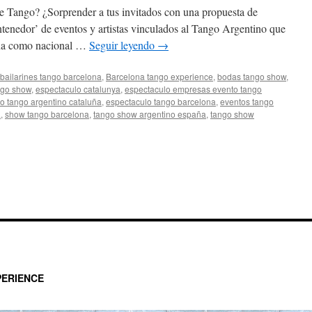
 Tango? ¿Sorprender a tus invitados con una propuesta de
tenedor’ de eventos y artistas vinculados al Tango Argentino que
lona como nacional …
Seguir leyendo
→
bailarines tango barcelona
,
Barcelona tango experience
,
bodas tango show
,
ngo show
,
espectaculo catalunya
,
espectaculo empresas evento tango
o tango argentino cataluña
,
espectaculo tango barcelona
,
eventos tango
a
,
show tango barcelona
,
tango show argentino españa
,
tango show
ERIENCE