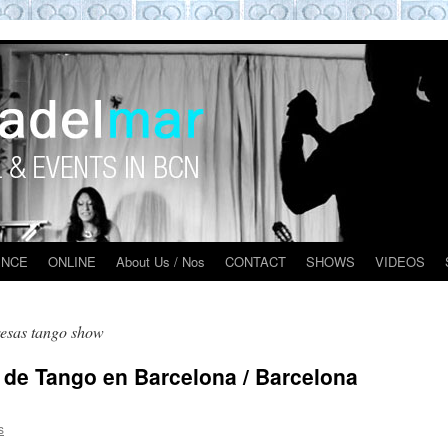
O BARCELONA EXPERIENCE
ENCE
ONLINE
About Us / Nos
CONTACT
SHOWS
VIDEOS
esas tango show
 de Tango en Barcelona / Barcelona
s