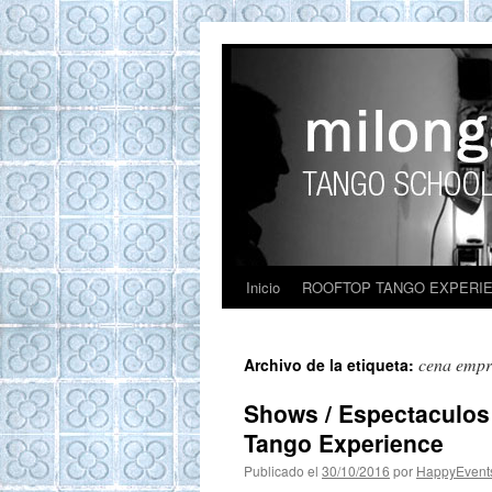
ROOFTOP TANG
Tango en Barcelona. Clases de Tango en
Barcelona. Show Tango. barcelona
experience. Private Tango Lesson. Rooftop
Tango experience Barcelona. Tango
Barcelona
Inicio
ROOFTOP TANGO EXPERI
cena empr
Archivo de la etiqueta:
Shows / Espectaculos
Tango Experience
Publicado el
30/10/2016
por
HappyEvent