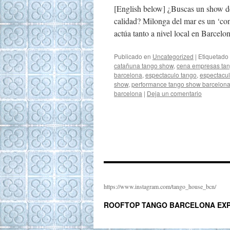
[English below] ¿Buscas un show de
calidad? Milonga del mar es un ‘con
actúa tanto a nivel local en Barce
Publicado en
Uncategorized
|
Etiquetado
catañuna tango show
,
cena empresas ta
barcelona
,
espectaculo tango
,
espectacul
show
,
performance tango show barcelon
barcelona
|
Deja un comentario
https://www.instagram.com/tango_house_bcn/
ROOFTOP TANGO BARCELONA EXP