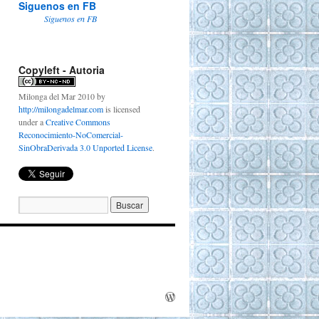
Siguenos en FB
Siguenos en FB
Copyleft - Autoria
Milonga del Mar 2010
by
http://milongadelmar.com
is licensed
under a
Creative Commons
Reconocimiento-NoComercial-
SinObraDerivada 3.0 Unported License
.