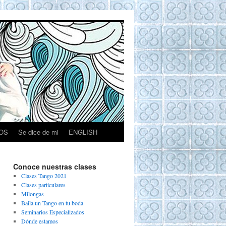
OS
Se dice de mi
ENGLISH
Conoce nuestras clases
Clases Tango 2021
Clases particulares
Milongas
Baila un Tango en tu boda
Seminarios Especializados
Dónde estamos