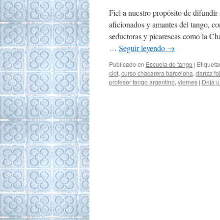
Fiel a nuestro propósito de difundir
aficionados y amantes del tango, con
seductoras y picarescas como la Ch
…
Seguir leyendo
→
Publicado en
Escuela de tango
|
Etiquet
clot
,
curso chacarera barcelona
,
danza fol
profesor tango argentino
,
viernes
|
Deja u