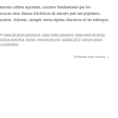
 nuestra cultura argentina, creemos fundamental que los
ozcan otras danzas folclóricas de nuestro país tan populares,
acarera. Además, siempre suena alguna chacarera en las milongas,
ado
clase de tango barcelona
,
clase gratis chacarera
,
clase gratis de tango
,
clorica argentina
,
glories
,
milonga del mar
,
octubre 2013
,
pehuen lagos
,
n comentario
Entradas más nuevas
→