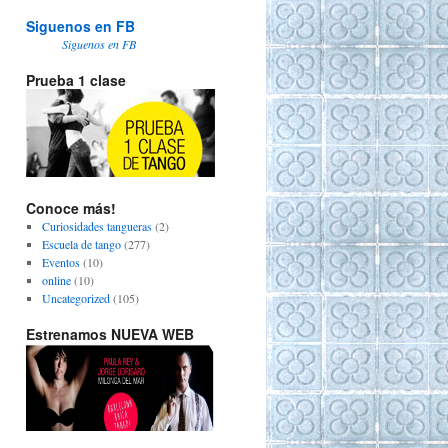
Siguenos en FB
Siguenos en FB
Prueba 1 clase
Conoce más!
Curiosidades tangueras
(2)
Escuela de tango
(277)
Eventos
(10)
online
(10)
Uncategorized
(105)
Estrenamos NUEVA WEB