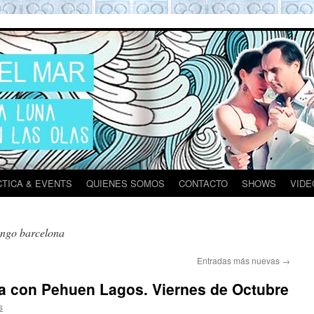
ona
TICA & EVENTS
QUIENES SOMOS
CONTACTO
SHOWS
VIDE
ango barcelona
Entradas más nuevas
→
ra con Pehuen Lagos. Viernes de Octubre
s