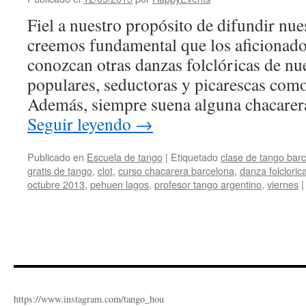
Fiel a nuestro propósito de difundir nues
creemos fundamental que los aficionado
conozcan otras danzas folclóricas de nue
populares, seductoras y picarescas como
Además, siempre suena alguna chacarer
Seguir leyendo
→
Publicado en
Escuela de tango
|
Etiquetado
clase de tango bar
gratis de tango
,
clot
,
curso chacarera barcelona
,
danza folcloric
octubre 2013
,
pehuen lagos
,
profesor tango argentino
,
viernes
|
https://www.instagram.com/tango_hou