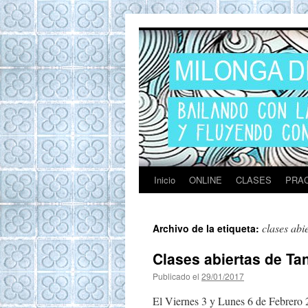
Tango en Barcel
Tango en Barcelona. Clases de Tango en
Barcelona. Show Tango. Zapatos Tango.
Eventos. Private Tango Lesson. Milonga del
Mar. Milongas y practicas de Tango
Barcelona
Inicio
ONLINE
CLASES
PRAC
Ir
al
clases abi
Archivo de la etiqueta:
contenido
Clases abiertas de Ta
Publicado el
29/01/2017
por
HappyEvent
El Viernes 3 y Lunes 6 de Febrero 2