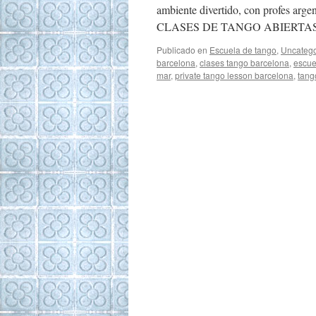
ambiente divertido, con profes arg
CLASES DE TANGO ABIERTAS par
Publicado en
Escuela de tango
,
Uncatego
barcelona
,
clases tango barcelona
,
escue
mar
,
private tango lesson barcelona
,
tang