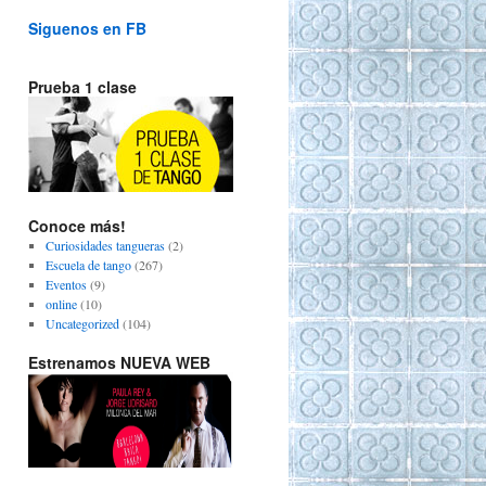
Siguenos en FB
Prueba 1 clase
Conoce más!
Curiosidades tangueras
(2)
Escuela de tango
(267)
Eventos
(9)
online
(10)
Uncategorized
(104)
Estrenamos NUEVA WEB