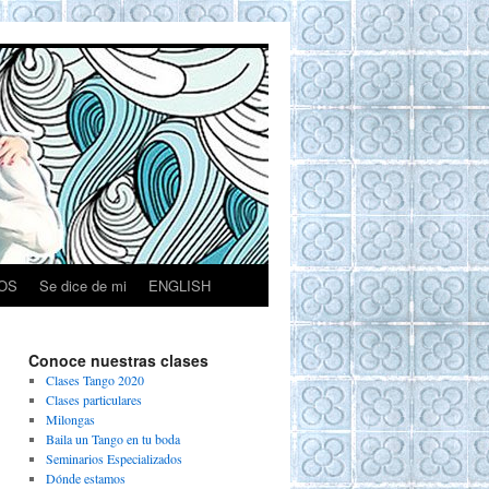
OS
Se dice de mi
ENGLISH
Conoce nuestras clases
Clases Tango 2020
Clases particulares
Milongas
Baila un Tango en tu boda
Seminarios Especializados
Dónde estamos