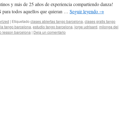
entinos y más de 25 años de experiencia compartiendo danza!
a todos aquellos que quieran …
Seguir leyendo
→
rized
|
Etiquetado
clases abiertas tango barcelona
,
clases gratis tango
la tango barcelona
,
estudio tango barcelona
,
jorge udrisard
,
milonga del
o lesson barcelona
|
Deja un comentario