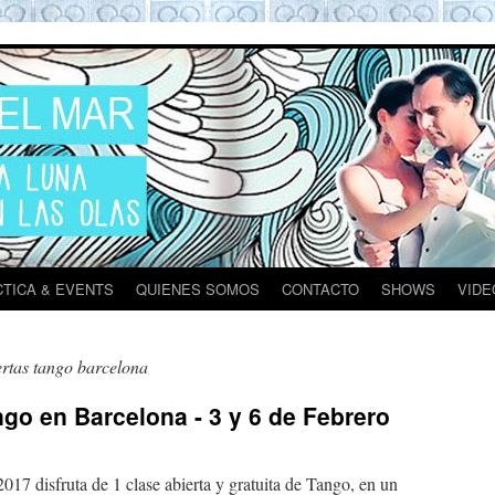
ona
TICA & EVENTS
QUIENES SOMOS
CONTACTO
SHOWS
VIDE
ertas tango barcelona
ngo en Barcelona - 3 y 6 de Febrero
s
017 disfruta de 1 clase abierta y gratuita de Tango, en un