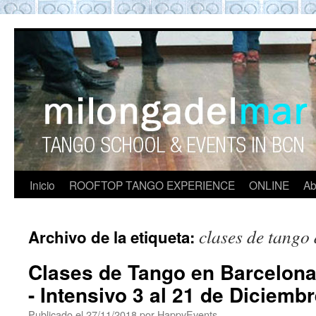
ROOFTOP TANGO BARCELON
Tango en Barcelona. Clases de Tango en
Barcelona. Show Tango. barcelona
experience. Private Tango Lesson. Rooftop
Tango experience Barcelona. Tango
Barcelona
Inicio
ROOFTOP TANGO EXPERIENCE
ONLINE
Ab
clases de tango
Archivo de la etiqueta:
Clases de Tango en Barcelona
- Intensivo 3 al 21 de Diciemb
Publicado el
27/11/2018
por
HappyEvents