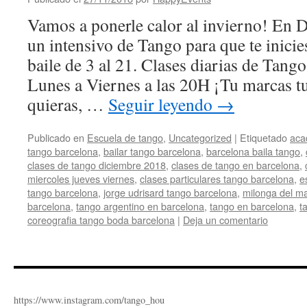
Vamos a ponerle calor al invierno! En
un intensivo de Tango para que te inicie
baile de 3 al 21. Clases diarias de Tang
Lunes a Viernes a las 20H ¡Tu marcas t
quieras, …
Seguir leyendo
→
Publicado en
Escuela de tango
,
Uncategorized
|
Etiquetado
aca
tango barcelona
,
bailar tango barcelona
,
barcelona baila tango
,
clases de tango diciembre 2018
,
clases de tango en barcelona
,
miercoles jueves viernes
,
clases particulares tango barcelona
,
e
tango barcelona
,
jorge udrisard tango barcelona
,
milonga del m
barcelona
,
tango argentino en barcelona
,
tango en barcelona
,
t
coreografia tango boda barcelona
|
Deja un comentario
https://www.instagram.com/tango_hou