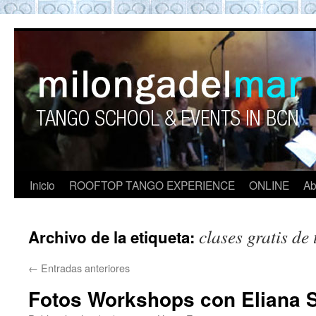
ROOFTOP TANGO BARCELON
Tango en Barcelona. Clases de Tango en
Barcelona. Show Tango. barcelona
experience. Private Tango Lesson. Rooftop
Tango experience Barcelona. Tango
Barcelona
Inicio
ROOFTOP TANGO EXPERIENCE
ONLINE
Ab
clases gratis de
Archivo de la etiqueta:
←
Entradas anteriores
Fotos Workshops con Eliana 