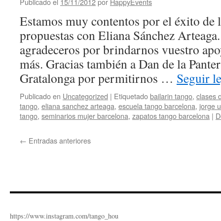
Publicado el
15/11/2012
por
HappyEvents
Estamos muy contentos por el éxito de l
propuestas con Eliana Sánchez Arteaga
agradeceros por brindarnos vuestro apo
más. Gracias también a Dan de la Panter
Gratalonga por permitirnos …
Seguir 
Publicado en
Uncategorized
|
Etiquetado
bailarin tango
,
clases 
tango
,
eliana sanchez arteaga
,
escuela tango barcelona
,
jorge u
tango
,
seminarios mujer barcelona
,
zapatos tango barcelona
|
D
←
Entradas anteriores
https://www.instagram.com/tango_hou