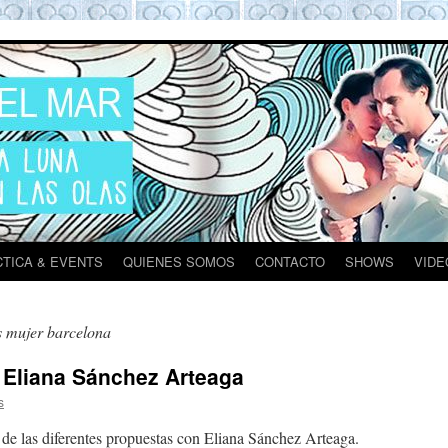
ona
TICA & EVENTS
QUIENES SOMOS
CONTACTO
SHOWS
VIDE
s mujer barcelona
Eliana Sánchez Arteaga
s
de las diferentes propuestas con Eliana Sánchez Arteaga.