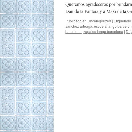
Queremos agradeceros por brindarno
Dan de la Pantera y a Maxi de la G
Publicado en
Uncategorized
|
Etiquetado
sanchez arteaga
,
escuela tango barcelo
barcelona
,
zapatos tango barcelona
|
Dej