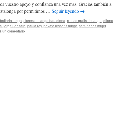
s vuestro apoyo y confianza una vez más. Gracias también a
ratalonga por permitirnos …
Seguir leyendo
→
bailarin tango
,
clases de tango barcelona
,
clases gratis de tango
,
eliana
na
,
jorge udrisard
,
paula rey
,
private lessons tango
,
seminarios mujer
a un comentario