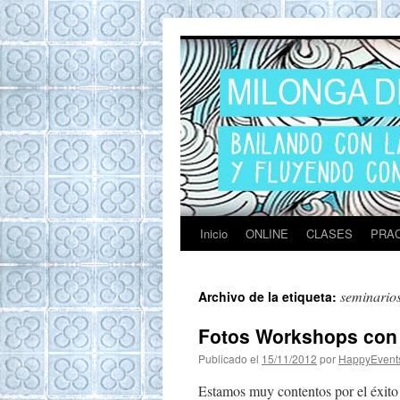
Tango en Barcel
Tango en Barcelona. Clases de Tango en
Barcelona. Show Tango. Zapatos Tango.
Eventos. Private Tango Lesson. Rooftop
Tango experience Barcelona. Milongas y
practicas de Tango Barcelona
Inicio
ONLINE
CLASES
PRAC
seminario
Archivo de la etiqueta:
Fotos Workshops con 
Publicado el
15/11/2012
por
HappyEvent
Estamos muy contentos por el éxito 