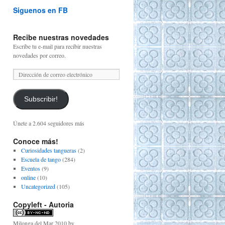
Siguenos en FB
Recibe nuestras novedades
Escribe tu e-mail para recibir nuestras
novedades por correo.
Subscribir!
Únete a 2.604 seguidores más
Conoce más!
Curiosidades tangueras
(2)
Escuela de tango
(284)
Eventos
(9)
online
(10)
Uncategorized
(105)
Copyleft - Autoria
Milonga del Mar 2010
by