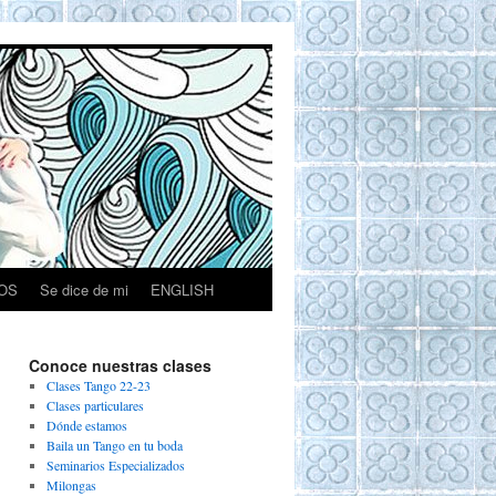
OS
Se dice de mi
ENGLISH
Conoce nuestras clases
Clases Tango 22-23
Clases particulares
Dónde estamos
Baila un Tango en tu boda
Seminarios Especializados
Milongas