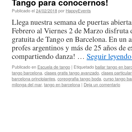
Tango para conocernos!
Publicado el
24/02/2018
por
HappyEvents
Llega nuestra semana de puertas abiert
Febrero al Viernes 2 de Marzo disfruta d
gratuita de Tango en Barcelona. En un a
profes argentinos y más de 25 años de e
compartiendo danza! …
Seguir leyend
Publicado en
Escuela de tango
|
Etiquetado
bailar tango en bar
tango barcelona
,
clases gratis tango avanzado
,
clases particula
barcelona principiantes
,
coreografia tango boda
,
curso tango ba
milonga del mar
,
tango en barcelona
|
Deja un comentario